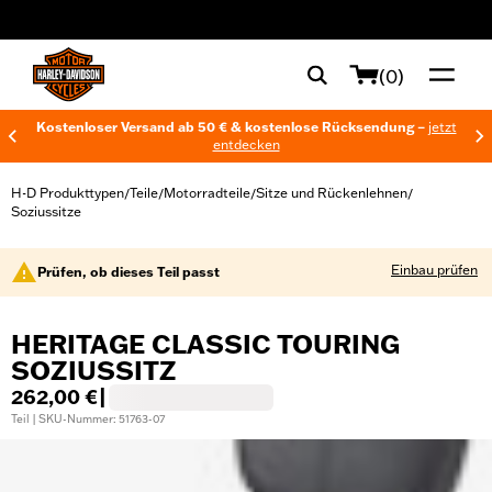
web accessibility
(0)
Kostenloser Versand ab 50 € & kostenlose Rücksendung –
jetzt
entdecken
H-D Produkttypen
Teile
Motorradteile
Sitze und Rückenlehnen
/
/
/
/
Soziussitze
Einbau prüfen
Prüfen, ob dieses Teil passt
HERITAGE CLASSIC TOURING
SOZIUSSITZ
262,00 €
|
Teil | SKU-Nummer: 51763-07