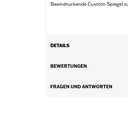
Beeindruckende Custom-Spiegel zu 
DETAILS
Passt für Modelle ab ’82 (außer VRSC
FLTRXRRSE ab ’25 und Revolution Max 
BEWERTUNGEN
erfordern P/N 57300413. Street Glide
montierten Spiegeln.
Befestigungsart:
FRAGEN UND ANTWORTEN
Lenkerhalterung
Seite des Motorrads:
Links und rech
In Einheiten erhältlich:
Paar
In der Box:
Rechter und linker Spiege
NOTIZEN:
Die Harley-Davidson Motor
speziellen Anbauempfehlung
Motorrads überprüft werden,