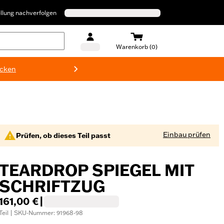
llung nachverfolgen
Warenkorb (0)
ecken
Harley-D
Einbau prüfen
Prüfen, ob dieses Teil passt
TEARDROP SPIEGEL MIT
SCHRIFTZUG
161,00 €
|
Teil | SKU-Nummer: 91968-98