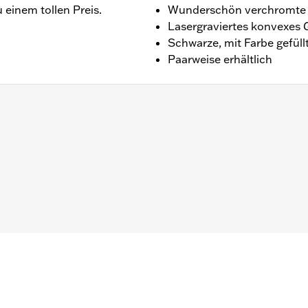
einem tollen Preis.
Wunderschön verchromte 
Lasergraviertes konvexes 
Schwarze, mit Farbe gefüll
Paarweise erhältlich
F, XG750A, FLHR, FLHRC und FLHRSE ’14 bis ’16, FLHTKSE a
Modelle). Modelle mit Verkleidungsspiegeln erfordern Verk
 Modelle ‘06–‘22 erfordern P/N 57300063. Nicht für XL1200
ts
l und die notwendigen Befestigungsteile
 Company kann nicht alle Kombinationen von Spiegeln und
en abgeben. Daher muss nach Installation neuer Spiegel o
 ob die Spiegel dem Fahrer eine klare Sicht nach hinten bi