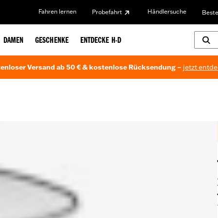
Fahren lernen
Händlersuche
Probefahrt
Beste
DAMEN
GESCHENKE
ENTDECKE H-D
enloser Versand ab 50 € & kostenlose Rücksendung –
jetzt entd