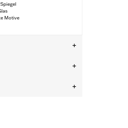
Spiegel
Glas
te Motive
b ’14, FLTRXSE ’18 bis ’22,
leidungsstecker-Kit. Modelle ab ’23
X mit unterhalb des Lenkers
 Lenkern testen und daher keine
der Lenker vor Einsatz des
eten.