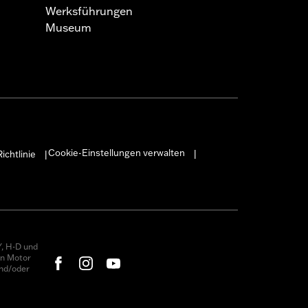
Werksführungen
Museum
Cookie-Einstellungen verwalten
ichtlinie
|
|
, H-D und
on Motor
nd/oder