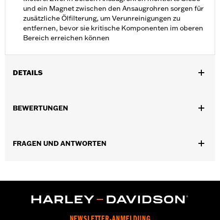
und ein Magnet zwischen den Ansaugrohren sorgen für
zusätzliche Ölfilterung, um Verunreinigungen zu
entfernen, bevor sie kritische Komponenten im oberen
Bereich erreichen können
DETAILS
Für Modelle ab ’17 mit luft-/ölgekühltem Milwaukee-Eight®
Motor. Nicht für Modelle mit variabler Ventilsteuerung (VVT).
BEWERTUNGEN
Installationsanleitung
In Einheiten erhältlich:
Jeweils
In der Box:
Nockenwellenplatte, Ölpumpe, Gerotoren und
FRAGEN UND ANTWORTEN
Installationsanleitung
NEWSLETTER-ANMELDUNG