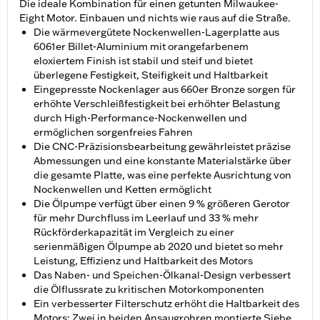
Die ideale Kombination für einen getunten Milwaukee-
Eight Motor. Einbauen und nichts wie raus auf die Straße.
Die wärmevergütete Nockenwellen-Lagerplatte aus
6061er Billet-Aluminium mit orangefarbenem
eloxiertem Finish ist stabil und steif und bietet
überlegene Festigkeit, Steifigkeit und Haltbarkeit
Eingepresste Nockenlager aus 660er Bronze sorgen für
erhöhte Verschleißfestigkeit bei erhöhter Belastung
durch High-Performance-Nockenwellen und
ermöglichen sorgenfreies Fahren
Die CNC-Präzisionsbearbeitung gewährleistet präzise
Abmessungen und eine konstante Materialstärke über
die gesamte Platte, was eine perfekte Ausrichtung von
Nockenwellen und Ketten ermöglicht
Die Ölpumpe verfügt über einen 9 % größeren Gerotor
für mehr Durchfluss im Leerlauf und 33 % mehr
Rückförderkapazität im Vergleich zu einer
serienmäßigen Ölpumpe ab 2020 und bietet so mehr
Leistung, Effizienz und Haltbarkeit des Motors
Das Naben- und Speichen-Ölkanal-Design verbessert
die Ölflussrate zu kritischen Motorkomponenten
Ein verbesserter Filterschutz erhöht die Haltbarkeit des
Motors: Zwei in beiden Ansaugrohren montierte Siebe