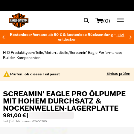
web accessibility
(0)
Kostenloser Versand ab 50 € & kostenlose Rücksendung –
jetzt
entdecken
H-D Produkttypen
Teile
Motorradteile
Screamin’ Eagle Performance
/
/
/
/
Builder-Komponenten
Einbau prüfen
Prüfen, ob dieses Teil passt
SCREAMIN’ EAGLE PRO ÖLPUMPE
MIT HOHEM DURCHSATZ &
NOCKENWELLEN-LAGERPLATTE
981,00 €
|
Teil | SKU-Nummer: 62400260