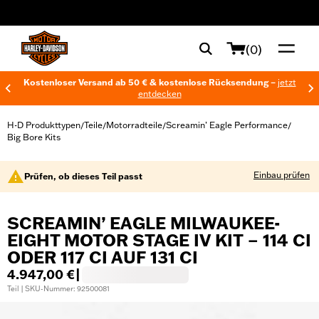
web accessibility
(0)
Kostenloser Versand ab 50 € & kostenlose Rücksendung –
jetzt
entdecken
H-D Produkttypen
Teile
Motorradteile
Screamin’ Eagle Performance
/
/
/
/
Big Bore Kits
Einbau prüfen
Prüfen, ob dieses Teil passt
SCREAMIN’ EAGLE MILWAUKEE-
EIGHT MOTOR STAGE IV KIT – 114 CI
ODER 117 CI AUF 131 CI
4.947,00 €
|
Teil | SKU-Nummer: 92500081