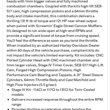
heads with 1mm bigger valves and fully machined
combustion chambers. Coupled with the kit's high-lift SE8-
517 cam, high compression pistons and a 64mm throttle
body and intake manifold, this combination delivers a
thrilling 131 ft-lb of torque and 121 HP rear-wheel output
when paired with Screamin' Eagle Street Cannon Mufflers.
It’s designed to run wide open at high-end RPMs and
provide a significant boost of torque from cruising speed.
You’ll feel the difference as soon as you twist the throttle.
When installed by an authorized Harley-Davidson Dealer
within 60 days of the vehicle purchase, compliant kits do
not impact the vehicle’s limited warranty. Kit includes: CNC
Ported Cylinder Head with CNC machined chamber and
1mm larger valves, Stage IV Timer Cover, SE8-517 High-Lift
Cam, Forged High Compression Pistons, High
Performance Cam Bearing and Tappets, 4.31" Steel Sleeve
Cylinders, 64mm Throttle Body and Cast Manifold and
High Flow Injectors (5.5 g/sec).
Stage IV Kit - 114CI or 117CI to 131CI for Twin-Cooled
models
Delivers increased response throughout the entire RPM
range
Provides thrilling acceleration when twisting the