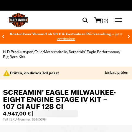
web accessibility
(0)
Kostenloser Versand ab 50 € & kostenlose Rücksendung –
jetzt
entdecken
H-D Produkttypen
Teile
Motorradteile
Screamin’ Eagle Performance
/
/
/
/
Big Bore Kits
Einbau prüfen
Prüfen, ob dieses Teil passt
SCREAMIN’ EAGLE MILWAUKEE-
EIGHT ENGINE STAGE IV KIT –
107 CI AUF 128 CI
4.947,00 €
|
Teil | SKU-Nummer: 92500078