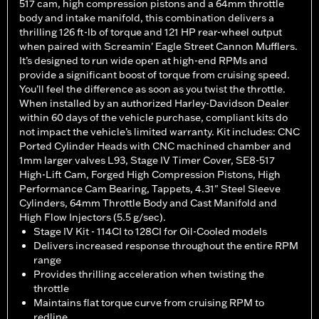
517 cam, high compression pistons and a 64mm throttle
body and intake manifold, this combination delivers a
thrilling 126 ft-lb of torque and 121 HP rear-wheel output
when paired with Screamin' Eagle Street Cannon Mufflers.
It’s designed to run wide open at high-end RPMs and
provide a significant boost of torque from cruising speed.
You’ll feel the difference as soon as you twist the throttle.
When installed by an authorized Harley-Davidson Dealer
within 60 days of the vehicle purchase, compliant kits do
not impact the vehicle’s limited warranty. Kit includes: CNC
Ported Cylinder Heads with CNC machined chamber and
1mm larger valves L93, Stage IV Timer Cover, SE8-517
High-Lift Cam, Forged High Compression Pistons, High
Performance Cam Bearing, Tappets, 4.31" Steel Sleeve
Cylinders, 64mm Throttle Body and Cast Manifold and
High Flow Injectors (5.5 g/sec).
Stage IV Kit - 114CI to 128CI for Oil-Cooled models
Delivers increased response throughout the entire RPM
range
Provides thrilling acceleration when twisting the
throttle
Maintains flat torque curve from cruising RPM to
redline