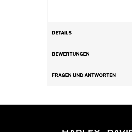
DETAILS
Für FLSL, FXBB, FXBBS, FXLR, FXLRS 
oder 90202693.
BEWERTUNGEN
Installationsanleitung
In Einheiten erhältlich:
Paar
In der Box:
FRAGEN UND ANTWORTEN
Linke und rechte Stütze u