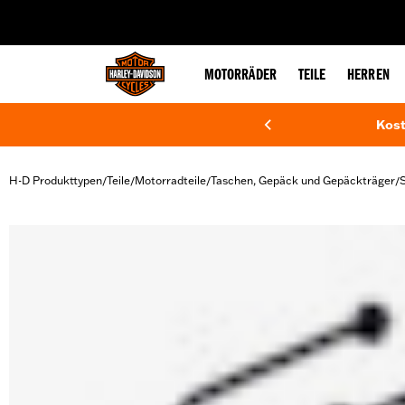
web accessibility
MOTORRÄDER
TEILE
HERREN
Kost
H-D Produkttypen
Teile
Motorradteile
Taschen, Gepäck und Gepäckträger
/
/
/
/