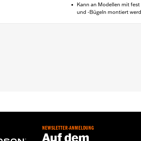
Kann an Modellen mit fest
und -Bügeln montiert wer
und FXST Modelle ab '18. Erforderlich für Überwurf-Satt
nd Befestigungsteile
NEWSLETTER-ANMELDUNG
Auf dem