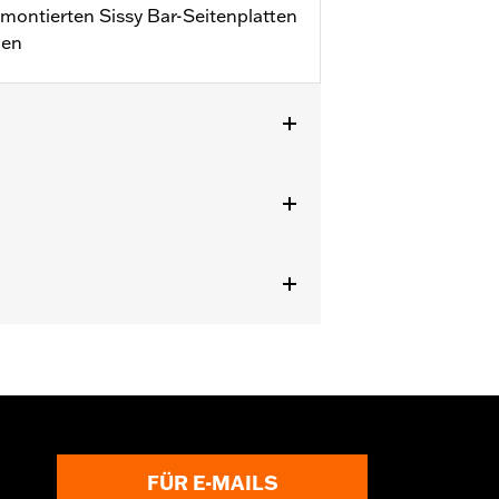
 montierten Sissy Bar-Seitenplatten
den
eltaschen P/N 90201770, 90201769
FÜR E-MAILS