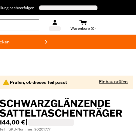
llung nachverfolgen
Warenkorb (0)
ecken
Harley-D
Einbau prüfen
Prüfen, ob dieses Teil passt
SCHWARZGLÄNZENDE
SATTELTASCHENTRÄGER
144,00 €
|
Teil | SKU-Nummer: 90201777