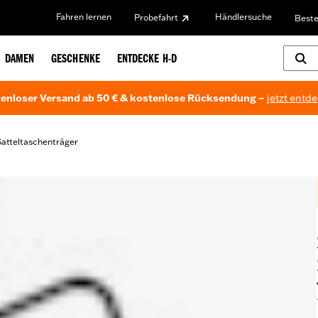
Fahren lernen
Händlersuche
Probefahrt
Beste
DAMEN
GESCHENKE
ENTDECKE H-D
enloser Versand ab 50 € & kostenlose Rücksendung –
jetzt entd
Satteltaschenträger