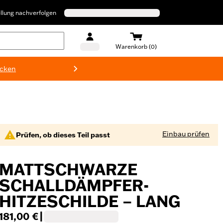
llung nachverfolgen
Warenkorb (0)
ecken
Harley-D
Einbau prüfen
Prüfen, ob dieses Teil passt
MATTSCHWARZE
SCHALLDÄMPFER-
HITZESCHILDE – LANG
181,00 €
|