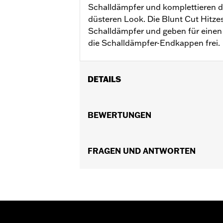
Schalldämpfer und komplettieren 
düsteren Look. Die Blunt Cut Hitzes
Schalldämpfer und geben für einen
die Schalldämpfer-Endkappen frei.
DETAILS
Für FLFB, FLFBS, FLSL, FXBB, FXBR,
Street Cannon Schalldämpfer Teile
BEWERTUNGEN
Installationsanleitung
In Einheiten erhältlich:
Paar
In der Box:
FRAGEN UND ANTWORTEN
Vordere und hintere Blen