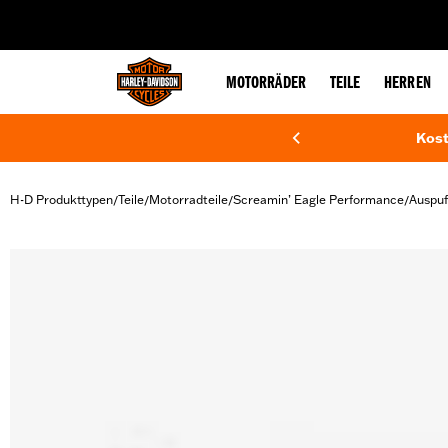
web accessibility
MOTORRÄDER
TEILE
HERREN
Kost
H-D Produkttypen
Teile
Motorradteile
Screamin’ Eagle Performance
Auspuf
/
/
/
/