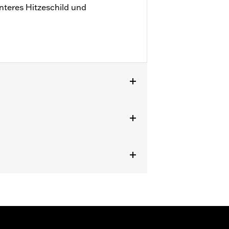
nteres Hitzeschild und
delle ’21–’24 mit Screamin’ Eagle®