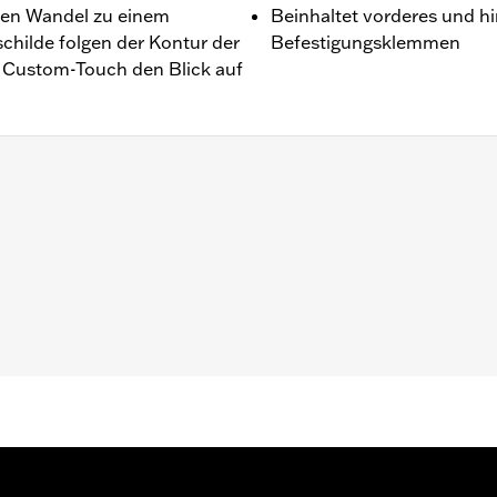
den Wandel zu einem
Beinhaltet vorderes und hi
childe folgen der Kontur der
Befestigungsklemmen
 Custom-Touch den Blick auf
 FXBRS, FXLR, FXLRS und FXST ab ’18–’24 sowie FXBBS Mo
nummer 64900690 oder 64900691.
den und schwarze Schellen