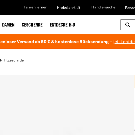
Fahren lernen
Händlersuche
Probefahrt
Beste
DAMEN
GESCHENKE
ENTDECKE H-D
enloser Versand ab 50 € & kostenlose Rücksendung –
jetzt entd
f-Hitzeschilde