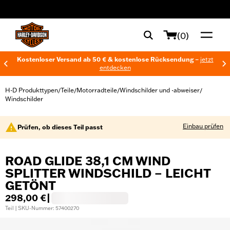
web accessibility
(0)
Kostenloser Versand ab 50 € & kostenlose Rücksendung –
jetzt
entdecken
H-D Produkttypen
Teile
Motorradteile
Windschilder und -abweiser
/
/
/
/
Windschilder
Einbau prüfen
Prüfen, ob dieses Teil passt
ROAD GLIDE 38,1 CM WIND
SPLITTER WINDSCHILD – LEICHT
GETÖNT
298,00 €
|
Teil | SKU-Nummer: 57400270