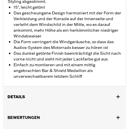
Styling abgestimmt.
15", leicht getönt
Das geschwungene Design harmoniert mit der Form der
Verkleidung und der Konsole auf der Innenseite und
verleiht dem Windschild in der Mitte, wo es darauf
ankommt, mehr Höhe als ein herkömmlicher niedriger
Windabweiser
Die Form verringert die Windgeräusche, so dass das
Audios-System des Motorrads besser zu hören ist
Das dunkel getönte Finish beeinträchtigt die Sicht nach
vorne nicht und sieht mit jeder Lackfarbe gut aus
Einfach zu montieren und mit einem mittig
angebrachten Bar & Shield Medaillon als
unverwechselbarem letztem Schliff
DETAILS
Geeignet für Road Glide® Modelle von ’15 bis ’24 und FLTRT
Modelle von ’23 bis ’25 (außer FLTRXSE ab ’23, FLTRX und
BEWERTUNGEN
FLTRXSTSE ab ’24).
Installationsanleitung