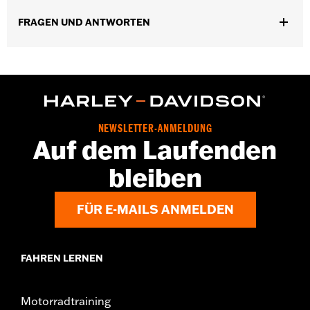
Höhe:
15 Inches
FRAGEN UND ANTWORTEN
In Einheiten erhältlich:
Jeweils
Maßeinheit Materialhöhe:
Zoll
Material:
Hartbeschichtetes Polycarbonat
Breite:
26.6 Inches
In der Box:
Windschild und Dichtung
Maßeinheit Materialbreite:
Zoll
NEWSLETTER-ANMELDUNG
Auf dem Laufenden
bleiben
FÜR E-MAILS ANMELDEN
FAHREN LERNEN
Motorradtraining