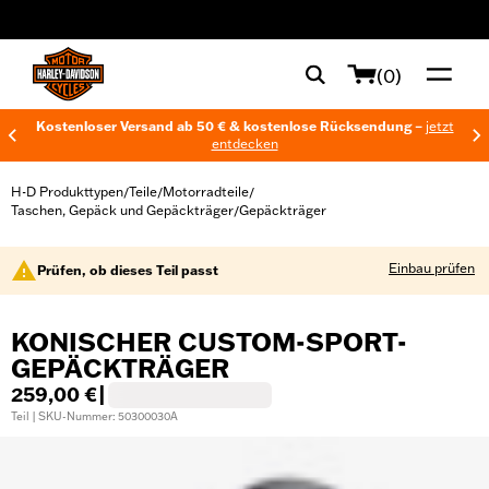
web accessibility
(0)
Kostenloser Versand ab 50 € & kostenlose Rücksendung –
jetzt
entdecken
H-D Produkttypen
Teile
Motorradteile
/
/
/
Taschen, Gepäck und Gepäckträger
Gepäckträger
/
Einbau prüfen
Prüfen, ob dieses Teil passt
KONISCHER CUSTOM-SPORT-
GEPÄCKTRÄGER
259,00 €
|
Teil | SKU-Nummer: 50300030A