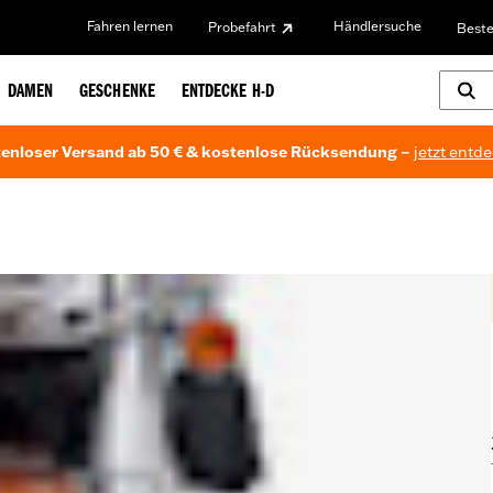
Fahren lernen
Händlersuche
Probefahrt
Beste
DAMEN
GESCHENKE
ENTDECKE H-D
enloser Versand ab 50 € & kostenlose Rücksendung –
jetzt entd