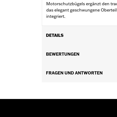
Motorschutzbügels ergänzt den trad
das elegant geschwungene Obertei
integriert.
DETAILS
Für FL Softail® Modelle ’00–’17.
Installationsanleitung
BEWERTUNGEN
In Einheiten erhältlich:
Jeweils
In der Box:
Motorschutzbügel, Fußrast
WARNUNG:
FRAGEN UND ANTWORTEN
Motorschutzbügel können
Geschwindigkeit) in gewi
nicht dafür gedacht, bei
zu schützen. Motorschut
verwenden. Dies könnte z