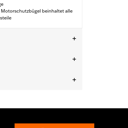
ge
n Motorschutzbügel beinhaltet alle
steile
schen bei sehr geringer
häden am Fahrzeug bieten. Sie sind
em anderen Objekt vor Verletzungen
rmalen Stop-and-Go-Bedingungen