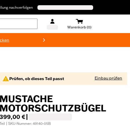
llung nachverfolgen
Warenkorb (0)
ecken
Harley-D
Einbau prüfen
Prüfen, ob dieses Teil passt
MUSTACHE
MOTORSCHUTZBÜGEL
399,00 €
|
Teil | SKU-Nummer: 49140-05B