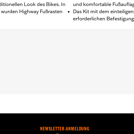
itionellen Look des Bikes. In
und komfortable Fußaufla
l wurden Highway Fußrasten
Das Kit mit dem einteilige
erforderlichen Befestigung
en und erforderliche Befestigungsteile
 unter bestimmten Umständen (Umkippen im Stand, Wegrut
ssem Umfang Schutz für die Beine und vor kosmetischen Sc
 einem Zusammenstoß mit einem anderen Fahrzeug oder ein
zbügel-Fußrasten oder Highway Fußrasten nicht unter no
u schweren oder tödlichen Verletzungen führen.
NEWSLETTER-ANMELDUNG