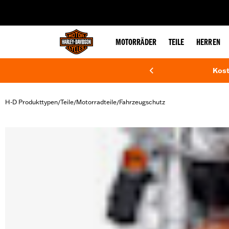
web accessibility
MOTORRÄDER
TEILE
HERREN
Kost
H-D Produkttypen
Teile
Motorradteile
Fahrzeugschutz
/
/
/