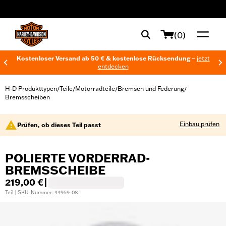
web accessibility
(0)
Kostenloser Versand ab 50 € & kostenlose Rücksendung –
jetzt
entdecken
H-D Produkttypen
Teile
Motorradteile
Bremsen und Federung
/
/
/
/
Bremsscheiben
Einbau prüfen
Prüfen, ob dieses Teil passt
POLIERTE VORDERRAD-
BREMSSCHEIBE
219,00 €
|
Teil | SKU-Nummer: 44959-08