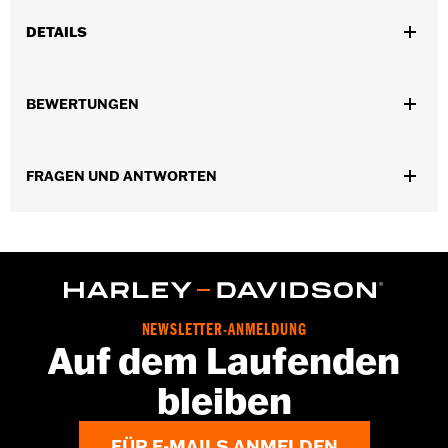
DETAILS
Für Motor und Getriebe ab ’95.
In Einheiten erhältlich:
Jeweils
BEWERTUNGEN
In der Box:
Nur Stift
Volumen:
0,33 Unzen
FRAGEN UND ANTWORTEN
NEWSLETTER-ANMELDUNG
Auf dem Laufenden
bleiben
FÜR E-MAILS ANMELDEN