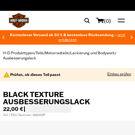
web accessibility
(0)
Kostenloser Versand ab 50 € & kostenlose Rücksendung –
jetzt
entdecken
H-D Produkttypen
Teile
Motorradteile
Lackierung und Bodywork
/
/
/
/
Ausbesserungslack
Einbau prüfen
Prüfen, ob dieses Teil passt
BLACK TEXTURE
AUSBESSERUNGSLACK
22,00 €
|
Teil | SKU-Nummer: 98605BF