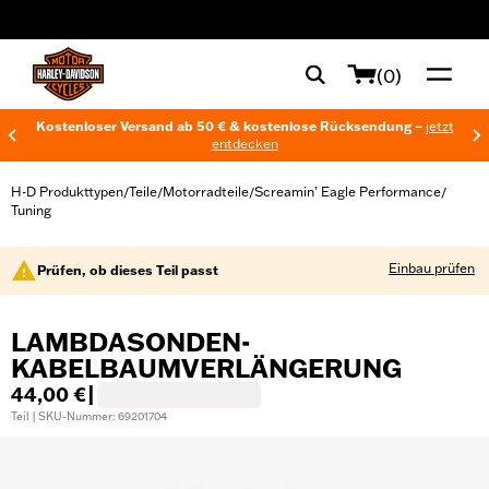
web accessibility
(0)
Kostenloser Versand ab 50 € & kostenlose Rücksendung –
jetzt
entdecken
H-D Produkttypen
Teile
Motorradteile
Screamin’ Eagle Performance
/
/
/
/
Tuning
Einbau prüfen
Prüfen, ob dieses Teil passt
LAMBDASONDEN-
KABELBAUMVERLÄNGERUNG
44,00 €
|
Teil | SKU-Nummer: 69201704