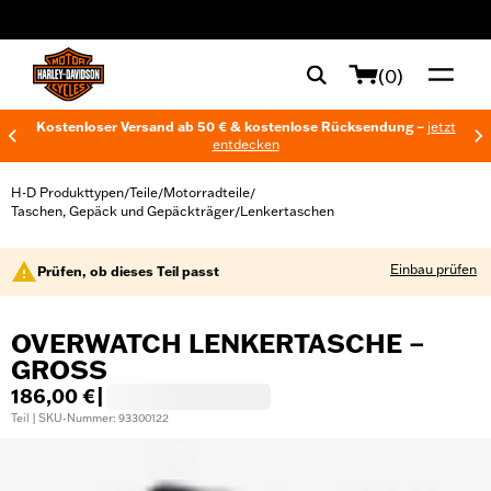
web accessibility
(0)
Kostenloser Versand ab 50 € & kostenlose Rücksendung –
jetzt
entdecken
H-D Produkttypen
Teile
Motorradteile
/
/
/
Taschen, Gepäck und Gepäckträger
Lenkertaschen
/
Einbau prüfen
Prüfen, ob dieses Teil passt
OVERWATCH LENKERTASCHE –
GROSS
186,00 €
|
Teil | SKU-Nummer: 93300122