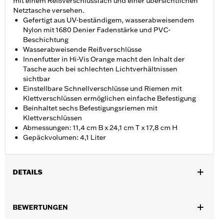
mit einem Reißverschlussfach und einer übersichtlichen
Netztasche versehen.
Gefertigt aus UV-beständigem, wasserabweisendem
Nylon mit 1680 Denier Fadenstärke und PVC-
Beschichtung
Wasserabweisende Reißverschlüsse
Innenfutter in Hi-Vis Orange macht den Inhalt der
Tasche auch bei schlechten Lichtverhältnissen
sichtbar
Einstellbare Schnellverschlüsse und Riemen mit
Klettverschlüssen ermöglichen einfache Befestigung
Beinhaltet sechs Befestigungsriemen mit
Klettverschlüssen
Abmessungen: 11,4 cm B x 24,1 cm T x 17,8 cm H
Gepäckvolumen: 4,1 Liter
DETAILS
Geeignet für Riser aus dem Original- oder Zubehörprogramm
mit mindestens 5 cm Höhe. Nicht kompatibel mit XL Modellen
BEWERTUNGEN
mit in die Gabelbrücke integrierten Risern und am Riser