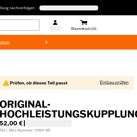
llung nachverfolgen
Warenkorb (0)
ecken
Harley-D
Einbau prüfen
Prüfen, ob dieses Teil passt
ORIGINAL-
HOCHLEISTUNGSKUPPLUN
52,00 €
|
Teil | SKU-Nummer: 37951-98