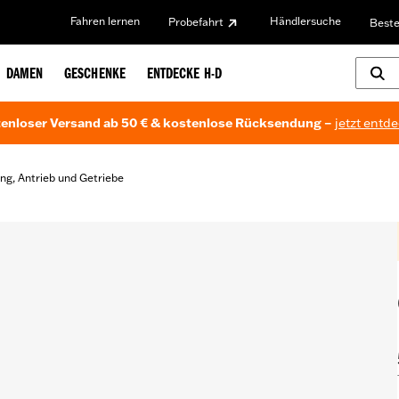
Fahren lernen
Händlersuche
Probefahrt
Beste
DAMEN
GESCHENKE
ENTDECKE H-D
enloser Versand ab 50 € & kostenlose Rücksendung –
jetzt entd
ng, Antrieb und Getriebe