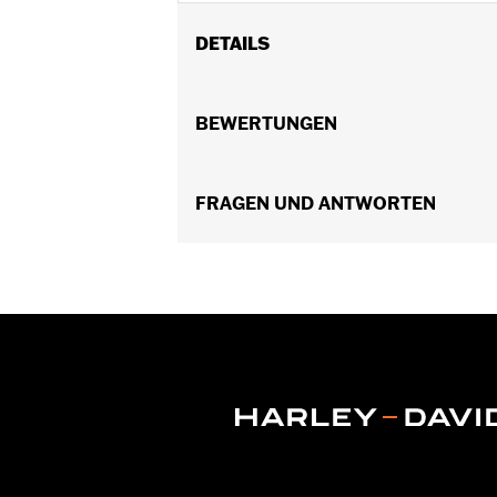
DETAILS
Für Twin Cam Modelle ’99–’17 und Ev
Touring Modelle ’13–’16 mit hydrauli
BEWERTUNGEN
mit Screamin’ Eagle® A&S Kupplungs
In Einheiten erhältlich:
Jeweils
In der Box:
FRAGEN UND ANTWORTEN
Nur Kupplungsfeder
Diese Screamin’ Eagle® Produkte
Verwendung an allen vorgesehenen
vorgesehenen Fahrzeugen finden S
Die Screamin’ Eagle Performance-