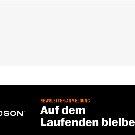
olution® 1340 Modelle ’98–’99. Nicht für FXDLS, FLSS, F
scher Kupplungsbetätigung oder FLHTCUL und FLHTKL ’15–’16
-Kit P/N 37000026.
 entsprechen in 50 US-Bundesstaaten den EPA-Vorschriften
 Fahrzeugen, einschließlich denen, die schadstoffgeregelt
ie im Katalog für Original-Motorteile und -Zubehör oder 
Produkte sind nur für erfahrene Fahrer vorgesehen.
NEWSLETTER-ANMELDUNG
Auf dem
Laufenden bleib