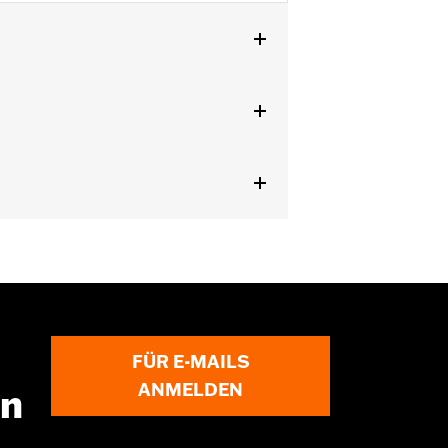
LSTFBS und FXSE ’16–’17 oder CVO™
, Touring und Trike Modelle ’14–’16
 für den Verkauf und die
 sind. Informationen zu den
im Screamin’ Eagle Zubehörkatalog.
FÜR E-MAILS
ANMELDEN
en