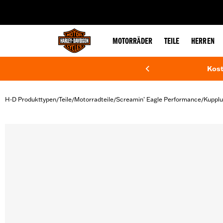
web accessibility
MOTORRÄDER
TEILE
HERREN
Kost
H-D Produkttypen
Teile
Motorradteile
Screamin’ Eagle Performance
Kupplu
/
/
/
/