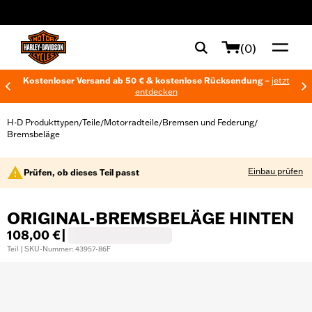
web accessibility
(0)
Kostenloser Versand ab 50 € & kostenlose Rücksendung –
jetzt
entdecken
H-D Produkttypen
Teile
Motorradteile
Bremsen und Federung
/
/
/
/
Bremsbeläge
Einbau prüfen
Prüfen, ob dieses Teil passt
ORIGINAL-BREMSBELÄGE HINTEN
108,00 €
|
Teil | SKU-Nummer: 43957-86F