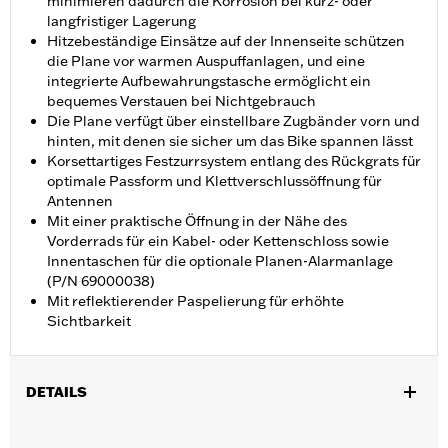
minimieren dadurch die Korrosion bei kurz- oder
langfristiger Lagerung
Hitzebeständige Einsätze auf der Innenseite schützen
die Plane vor warmen Auspuffanlagen, und eine
integrierte Aufbewahrungstasche ermöglicht ein
bequemes Verstauen bei Nichtgebrauch
Die Plane verfügt über einstellbare Zugbänder vorn und
hinten, mit denen sie sicher um das Bike spannen lässt
Korsettartiges Festzurrsystem entlang des Rückgrats für
optimale Passform und Klettverschlussöffnung für
Antennen
Mit einer praktische Öffnung in der Nähe des
Vorderrads für ein Kabel- oder Kettenschloss sowie
Innentaschen für die optionale Planen-Alarmanlage
(P/N 69000038)
Mit reflektierender Paspelierung für erhöhte
Sichtbarkeit
DETAILS
Für Trike Modelle.