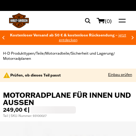
web accessibility
(0)
Kostenloser Versand ab 50 € & kostenlose Rücksendung –
jetzt
entdecken
H-D Produkttypen
Teile
Motorradteile
Sicherheit und Lagerung
/
/
/
/
Motorradplanen
Einbau prüfen
Prüfen, ob dieses Teil passt
MOTORRADPLANE FÜR INNEN UND
AUSSEN
249,00 €
|
Teil | SKU-Nummer: 93100027