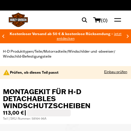
web accessibility
(0)
Kostenloser Versand ab 50 € & kostenlose Rücksendung –
jetzt
entdecken
H-D Produkttypen
Teile
Motorradteile
Windschilder und -abweiser
/
/
/
/
Windschild-Befestigungsteile
Einbau prüfen
Prüfen, ob dieses Teil passt
MONTAGEKIT FÜR H-D
DETACHABLES
WINDSCHUTZSCHEIBEN
113,00 €
|
Teil | SKU-Nummer: 58164-96A