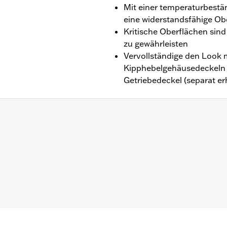
Mit einer temperaturbestä
eine widerstandsfähige Ob
Kritische Oberflächen sin
zu gewährleisten
Vervollständige den Look 
Kipphebelgehäusedeckeln 
Getriebedeckel (separat erh
Touring Modelle ab ’17 (außer FLTRXRRSE ab ’25) und Trike Mo
,,,,,,,,,,,,,,,,,
on Motorabdeckungen müssen möglicherweise neue Dichtu
einen Händler.