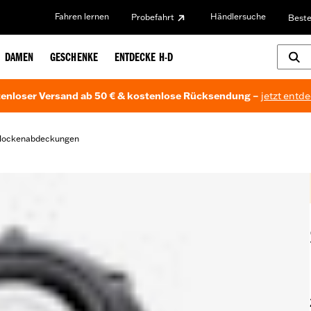
Fahren lernen
Händlersuche
Probefahrt
Beste
DAMEN
GESCHENKE
ENTDECKE H-D
enloser Versand ab 50 € & kostenlose Rücksendung –
jetzt entd
Nockenabdeckungen