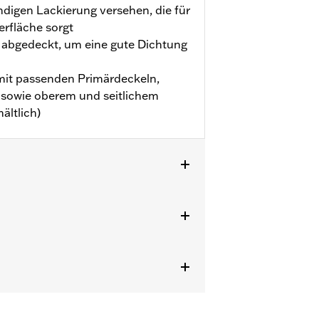
ndigen Lackierung versehen, die für
erfläche sorgt
d abgedeckt, um eine gute Dichtung
mit passenden Primärdeckeln,
sowie oberem und seitlichem
ältlich)
delle. Nicht geeignet für Modelle mit
ngen gekauft werden. Wende Dich für