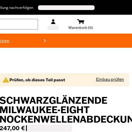
llung nachverfolgen
Warenkorb (0)
ecken
Harley-D
Einbau prüfen
Prüfen, ob dieses Teil passt
SCHWARZGLÄNZENDE
MILWAUKEE-EIGHT
NOCKENWELLENABDECKU
247,00 €
|