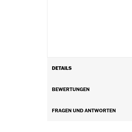
DETAILS
Geeignet für Softail Modelle ab ’18, 
Zentralkühlung.
BEWERTUNGEN
In Einheiten erhältlich:
Jeweils
In der Box:
Nur Nockenwellendeckel
GARANTIE:
FRAGEN UND ANTWORTEN
,,,,,,,,,,,,,,,,,,,,,,,,,,,,,,,,,,,,,,,,,,,,,,,,,
NOTIZEN:
Für den Aus- und Einbau v
weitere Informationen an D