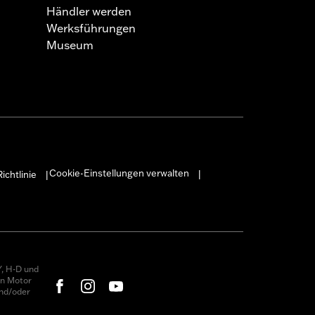
Händler werden
Werksführungen
Museum
Cookie-Einstellungen verwalten
ichtlinie
|
|
, H-D und
on Motor
nd/oder