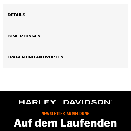
DETAILS
Universal
Empfohlene Verwendung:
Zum Waschen von Motorrädern
BEWERTUNGEN
In Einheiten erhältlich:
Jeweils
In der Box:
Nur Waschhandschuh
FRAGEN UND ANTWORTEN
NEWSLETTER-ANMELDUNG
Auf dem Laufenden