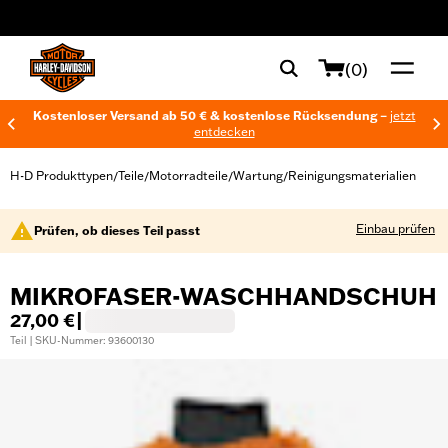
web accessibility
(0)
Kostenloser Versand ab 50 € & kostenlose Rücksendung –
jetzt
entdecken
H-D Produkttypen
Teile
Motorradteile
Wartung
Reinigungsmaterialien
/
/
/
/
Einbau prüfen
Prüfen, ob dieses Teil passt
MIKROFASER-WASCHHANDSCHUH
27,00 €
|
Teil | SKU-Nummer: 93600130