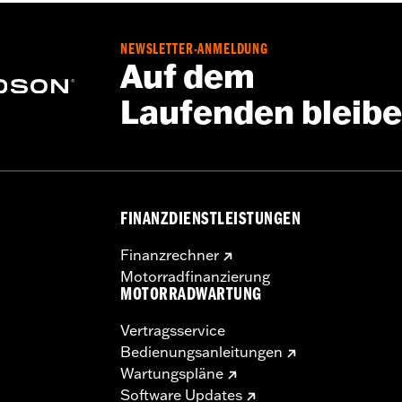
zugelassener Reifen unterschiedlicher Hersteller an demse
schweren oder tödlichen Verletzungen führen kann.
NEWSLETTER-ANMELDUNG
t die Verwendung von zugelassenen Michelin® und Dunlop
Auf dem
Laufenden bleib
FINANZDIENSTLEISTUNGEN
Finanzrechner
Motorradfinanzierung
MOTORRADWARTUNG
Vertragsservice
Bedienungsanleitungen
Wartungspläne
Software Updates