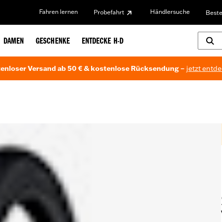
Fahren lernen
Händlersuche
Probefahrt
Beste
DAMEN
GESCHENKE
ENTDECKE H-D
enloser Versand ab 50 € & kostenlose Rücksendung –
jetzt entd