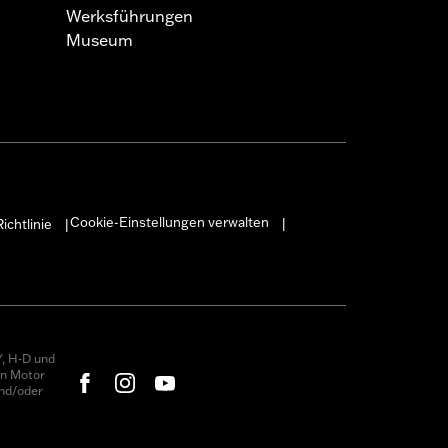
Werksführungen
Museum
Cookie-Einstellungen verwalten
ichtlinie
|
|
, H-D und
on Motor
nd/oder