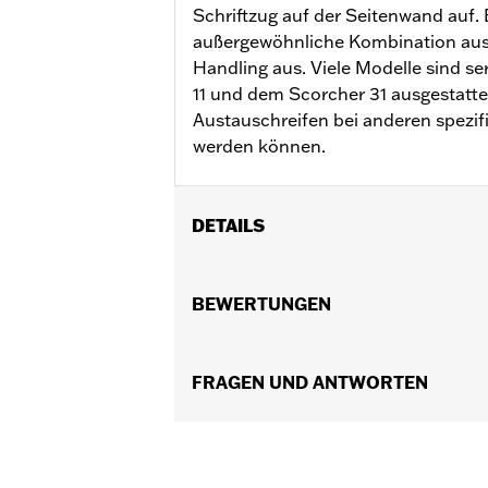
Schriftzug auf der Seitenwand auf. 
außergewöhnliche Kombination aus
Handling aus. Viele Modelle sind s
11 und dem Scorcher 31 ausgestattet
Austauschreifen bei anderen spezi
werden können.
DETAILS
Für XL 883C und 1200C ’04–’10, XL120
Position auf Motorrad:
BEWERTUNGEN
Vorn
In Einheiten erhältlich:
Jeweils
In der Box:
Nur Reifen
Felgendimension:
FRAGEN UND ANTWORTEN
2.15 x 21
Maßeinheit Felgendimension:
Zoll
Reifendimension:
80/90-21
Profil:
Scorcher 31
WARNUNG:
Nur von H-D® zugelassene