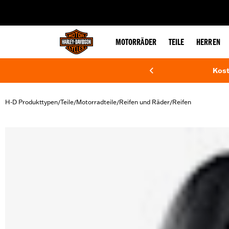
web accessibility
MOTORRÄDER
TEILE
HERREN
Kost
H-D Produkttypen
Teile
Motorradteile
Reifen und Räder
Reifen
/
/
/
/