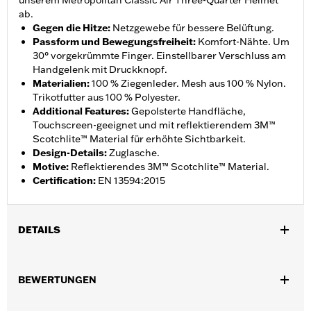
unserem Metropolitan Classic Air Three-Quarter Helmet
ab.
Gegen die Hitze
:
Netzgewebe für bessere Belüftung.
Passform und Bewegungsfreiheit
:
Komfort-Nähte. Um
30° vorgekrümmte Finger. Einstellbarer Verschluss am
Handgelenk mit Druckknopf.
Materialien
:
100 % Ziegenleder. Mesh aus 100 % Nylon.
Trikotfutter aus 100 % Polyester.
Additional Features
:
Gepolsterte Handfläche,
Touchscreen-geeignet und mit reflektierendem 3M™
Scotchlite™ Material für erhöhte Sichtbarkeit.
Design-Details
:
Zuglasche.
Motive
:
Reflektierendes 3M™ Scotchlite™ Material.
Certification
:
EN 13594:2015
DETAILS
Geschlecht:
Herren
,
,
BEWERTUNGEN
Funktionsmerkmale:
Touchscreen-kompatibel
Reflektierend
,
VorgekrÃ¼mmte Finger
Komfort-NÃ¤hte