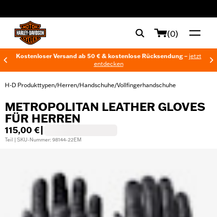
web accessibility
(0)
Kostenloser Versand ab 50 € & kostenlose Rücksendung –
jetzt
entdecken
H-D Produkttypen
Herren
Handschuhe
Vollfingerhandschuhe
/
/
/
METROPOLITAN LEATHER GLOVES
FÜR HERREN
115,00 €
|
Teil | SKU-Nummer: 98144-22EM