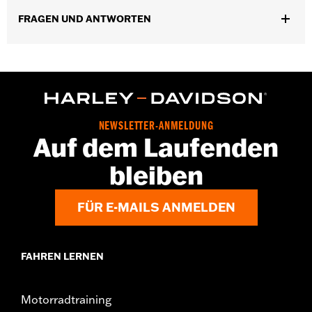
GARANTIE:
2 Jahre beschränkte Garantie – Alle Details dazu auf
FRAGEN UND ANTWORTEN
www.h-d.com/warranty
Herkunft:
Importiert
NEWSLETTER-ANMELDUNG
Auf dem Laufenden
bleiben
FÜR E-MAILS ANMELDEN
FAHREN LERNEN
Motorradtraining