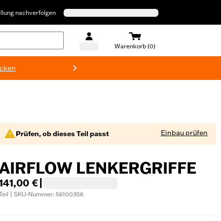
llung nachverfolgen
Warenkorb (0)
ecken
Harley-D
Einbau prüfen
Prüfen, ob dieses Teil passt
AIRFLOW LENKERGRIFFE
141,00 €
|
Teil | SKU-Nummer: 56100356