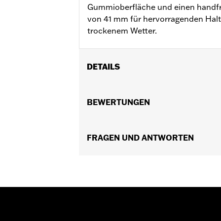
Gummioberfläche und einen handf
von 41 mm für hervorragenden Halt
trockenem Wetter.
DETAILS
Für VRSC ’02–’17, XL ab ’96, XR ’08–
FLSTSE ’11–’12) und Touring Modelle ’
BEWERTUNGEN
Installationsanleitung
Kollektion:
Luftstrom
Durchmesser:
FRAGEN UND ANTWORTEN
1.6
Maßeinheit Materialdurchmesser:
Z
In Einheiten erhältlich:
Paar
In der Box:
Rechter und linker Handgri