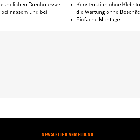
reundlichen Durchmesser
Konstruktion ohne Klebsto
 bei nassem und bei
die Wartung ohne Beschä
Einfache Montage
’13, Dyna ’96–’17 (außer FXDLS), Softail ’95–’15 (außer F
96–’07.
oll
ff, Installationsanleitung
NEWSLETTER-ANMELDUNG