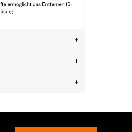
ffe ermöglicht das Entfernen für
digung
LSTNSE, FLSTSE und FXSBSE sowie