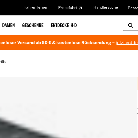
Fahren lernen
Händlersuche
Probefahrt
Beste
DAMEN
GESCHENKE
ENTDECKE H-D
enloser Versand ab 50 € & kostenlose Rücksendung –
jetzt entd
iffe