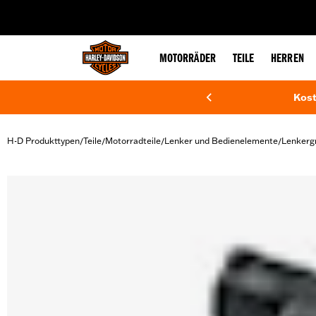
web accessibility
MOTORRÄDER
TEILE
HERREN
Kost
H-D Produkttypen
Teile
Motorradteile
Lenker und Bedienelemente
Lenkergr
/
/
/
/