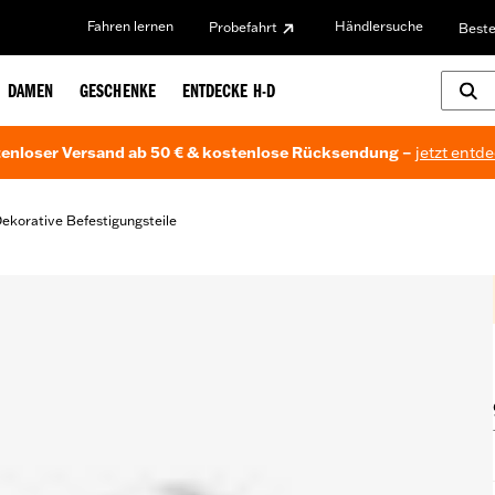
Fahren lernen
Händlersuche
Probefahrt
Beste
DAMEN
GESCHENKE
ENTDECKE H-D
enloser Versand ab 50 € & kostenlose Rücksendung –
jetzt entd
ekorative Befestigungsteile