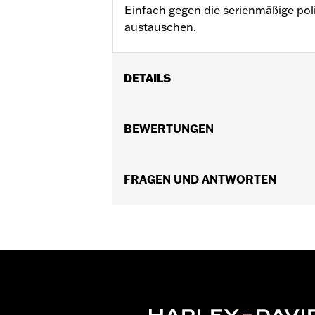
Einfach gegen die serienmäßige poli
austauschen.
DETAILS
Für serienmäßige Evolution® 1340 Mo
In Einheiten erhältlich:
BEWERTUNGEN
Jeweils
In der Box:
Nur Schraube
FRAGEN UND ANTWORTEN