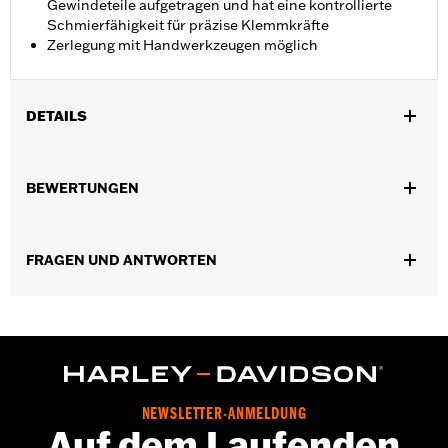
Gewindeteile aufgetragen und hat eine kontrollierte
Schmierfähigkeit für präzise Klemmkräfte
Zerlegung mit Handwerkzeugen möglich
DETAILS
In Einheiten erhältlich:
Jeweils
BEWERTUNGEN
In der Box:
1 Schlauch
Volumen:
6 ml
FRAGEN UND ANTWORTEN
NEWSLETTER-ANMELDUNG
Auf dem Laufenden