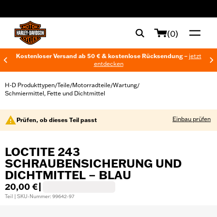
web accessibility
(0)
Kostenloser Versand ab 50 € & kostenlose Rücksendung –
jetzt
entdecken
H-D Produkttypen
Teile
Motorradteile
Wartung
/
/
/
/
Schmiermittel, Fette und Dichtmittel
Einbau prüfen
Prüfen, ob dieses Teil passt
LOCTITE 243
SCHRAUBENSICHERUNG UND
DICHTMITTEL – BLAU
20,00 €
|
Teil | SKU-Nummer: 99642-97