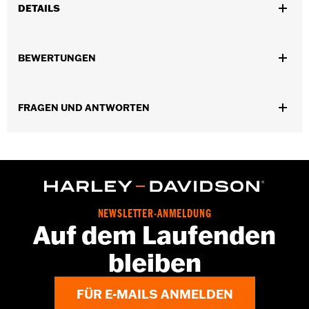
DETAILS
Universell einsetzbar.
Durchmesser:
0.312
BEWERTUNGEN
Maßeinheit Materialdurchmesser:
Zoll
In Einheiten erhältlich:
Jeweils
In der Box:
10 Lochstopfen für Innensechskant
FRAGEN UND ANTWORTEN
NEWSLETTER-ANMELDUNG
Auf dem Laufenden
bleiben
FÜR E-MAILS ANMELDEN