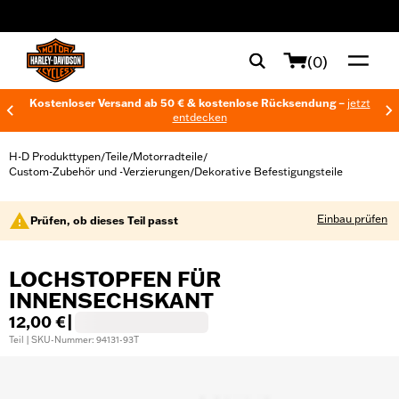
web accessibility
(0)
Kostenloser Versand ab 50 € & kostenlose Rücksendung –
jetzt
entdecken
H-D Produkttypen
Teile
Motorradteile
/
/
/
Custom-Zubehör und -Verzierungen
Dekorative Befestigungsteile
/
Einbau prüfen
Prüfen, ob dieses Teil passt
LOCHSTOPFEN FÜR
INNENSECHSKANT
12,00 €
|
Teil | SKU-Nummer: 94131-93T