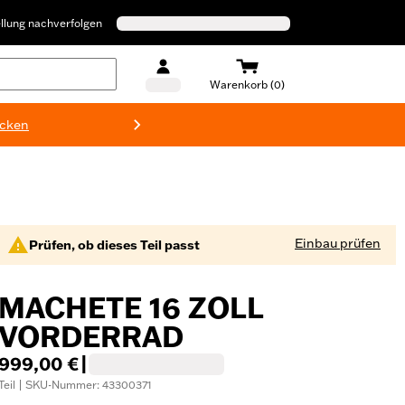
llung nachverfolgen
Warenkorb (0)
ecken
Harley-D
Einbau prüfen
Prüfen, ob dieses Teil passt
MACHETE 16 ZOLL
VORDERRAD
999,00 €
|
Teil | SKU-Nummer: 43300371