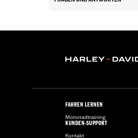
Maßeinheit Materialdurchmesser:
Z
In Einheiten erhältlich:
Jeweils
Material:
Aluminiumguss
In der Box:
Nur Rad
FAHREN LERNEN
Motorradtraining
KUNDEN-SUPPORT
Kontakt