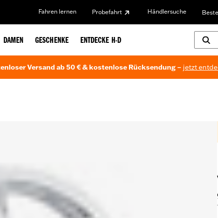
Fahren lernen
Händlersuche
Probefahrt
Beste
DAMEN
GESCHENKE
ENTDECKE H-D
enloser Versand ab 50 € & kostenlose Rücksendung –
jetzt entd