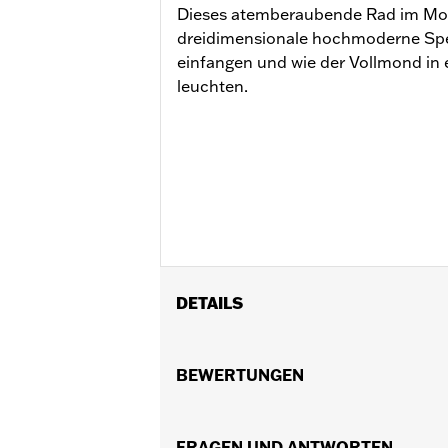
Dieses atemberaubende Rad im Moti
dreidimensionale hochmoderne Spei
einfangen und wie der Vollmond in 
leuchten.
DETAILS
Für XL1200C ab ’11 sowie XL1200X und
Installationsanleitung
BEWERTUNGEN
Position auf Motorrad:
Vorn
Durchmesser:
16.0
Separat erhältlich:
FRAGEN UND ANTWORTEN
Radeinbaukit und