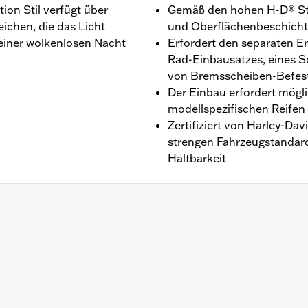
on Stil verfügt über
Gemäß den hohen H-D® Sta
chen, die das Licht
und Oberflächenbeschicht
einer wolkenlosen Nacht
Erfordert den separaten E
Rad-Einbausatzes, eines S
von Bremsscheiben-Befest
Der Einbau erfordert mögl
modellspezifischen Reifen
Zertifiziert von Harley-Da
strengen Fahrzeugstandards
Haltbarkeit
 XL1200XS Modelle ab ’10.
 Befestigungsteile für Ritzel und Bremsscheibe