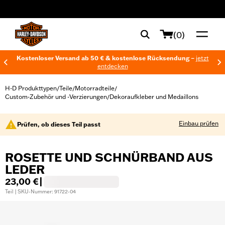
web accessibility
(0)
Kostenloser Versand ab 50 € & kostenlose Rücksendung –
jetzt
entdecken
H-D Produkttypen
Teile
Motorradteile
/
/
/
Custom-Zubehör und -Verzierungen
Dekoraufkleber und Medaillons
/
Einbau prüfen
Prüfen, ob dieses Teil passt
ROSETTE UND SCHNÜRBAND AUS
LEDER
23,00 €
|
Teil | SKU-Nummer: 91722-04