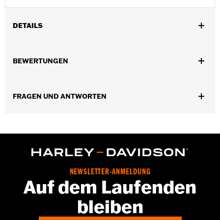
DETAILS
Universell einsetzbar.
Installationsanleitung
BEWERTUNGEN
Wasserabweisend:
Nein
Separat erhältlich:
Conchos
In Einheiten erhältlich:
Jeweils
FRAGEN UND ANTWORTEN
Material:
Leder
In der Box:
1 Rosette und Schnürriemen aus Leder
NEWSLETTER-ANMELDUNG
Auf dem Laufenden
bleiben