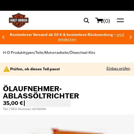
web accessibility
(0)
Kostenloser Versand ab 50 € & kostenlose Rücksendung –
jetzt
entdecken
H-D Produkttypen
Teile
Motorradteile
Ölwechsel-Kits
/
/
/
Einbau prüfen
Prüfen, ob dieses Teil passt
ÖLAUFNEHMER-
ABLASSÖLTRICHTER
35,00 €
|
Teil | SKU-Nummer: 62700199