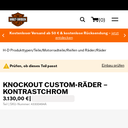
web accessibility
(0)
Kostenloser Versand ab 50 € & kostenlose Rücksendung –
jetzt
entdecken
H-D Produkttypen
Teile
Motorradteile
Reifen und Räder
Räder
/
/
/
/
Einbau prüfen
Prüfen, ob dieses Teil passt
KNOCKOUT CUSTOM-RÄDER –
KONTRASTCHROM
3.130,00 €
|
Teil | SKU-Nummer: 43300494A