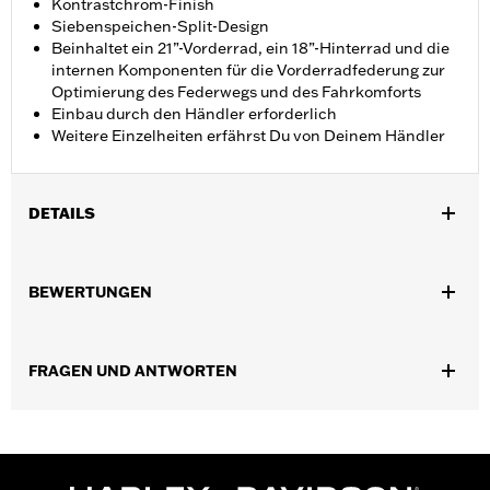
Kontrastchrom-Finish
Siebenspeichen-Split-Design
Beinhaltet ein 21”-Vorderrad, ein 18”-Hinterrad und die
internen Komponenten für die Vorderradfederung zur
Optimierung des Federwegs und des Fahrkomforts
Einbau durch den Händler erforderlich
Weitere Einzelheiten erfährst Du von Deinem Händler
DETAILS
Für FLTRX (außer FLTRX ab ‘24), FLTRXS und FLTRXST Modelle
ab ‘17. Nicht für Modelle mit Verkleidungsunterteilen, Road
BEWERTUNGEN
Glide® Chizeled Lenker oder Road Glide® Chizeled Lo Lenker.
Kann mit dem Chopped Motorschutzbügel P/N 49000117A
montiert werden. FL Modelle ab ’20 mit TPMS erfordern TPMS-
FRAGEN UND ANTWORTEN
Sensor P/N 32700096 und Ventilkappe P/N 42300093.
Erfordert den 21 Zoll Frontfender, Vorderreifen P/N 43100008,
Hinterreifen P/N 44006-09 und die modellspezifischen Rad-
Einbaukits. Erfordert ggf. neue Bremsscheiben. Modelle mit
ABS-Bremsen erfordern eine ABS-Neukalibrierung. Einbau
durch den Händler erforderlich. Weitere Einzelheiten erfahren