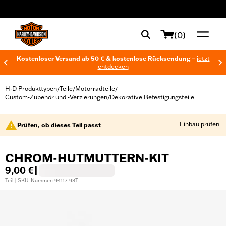
web accessibility
(0)
Kostenloser Versand ab 50 € & kostenlose Rücksendung –
jetzt
entdecken
H-D Produkttypen
Teile
Motorradteile
/
/
/
Custom-Zubehör und -Verzierungen
Dekorative Befestigungsteile
/
Einbau prüfen
Prüfen, ob dieses Teil passt
CHROM-HUTMUTTERN-KIT
9,00 €
|
Teil | SKU-Nummer: 94117-93T