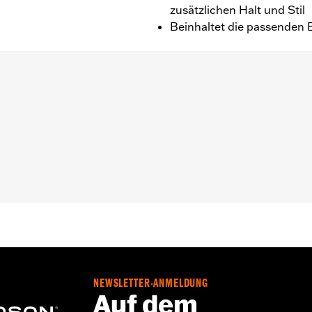
zusätzlichen Halt und Stil
Beinhaltet die passenden B
, FLSB, FLSL, FXLR ’18–’24und ’24 FLI Modelle.
us Aluminium
chrauben (4), Distanzstück (2), Installationsanleitung
NEWSLETTER-ANMELDUNG
Auf dem