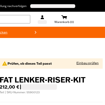
llung nachverfolgen
Warenkorb (0)
ecken
Harley-D
Einbau prüfen
Prüfen, ob dieses Teil passt
FAT LENKER-RISER-KIT
212,00 €
|
Teil | SKU-Nummer: 55900123