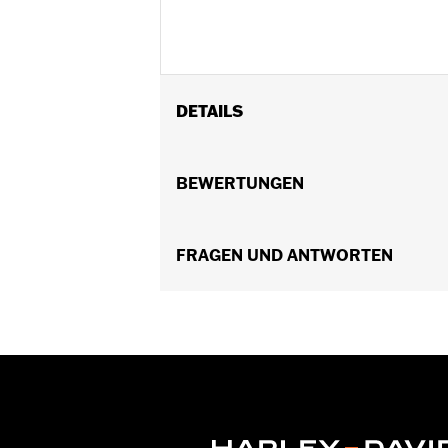
DETAILS
Für FLDE, FLFB, FLFBS, FLHC, FLHCS
Installationsanleitung
BEWERTUNGEN
In Einheiten erhältlich:
Jeweils
Material:
Obere Schelle und Riser a
In der Box:
FRAGEN UND ANTWORTEN
Obere Klemme, Riser (2), S