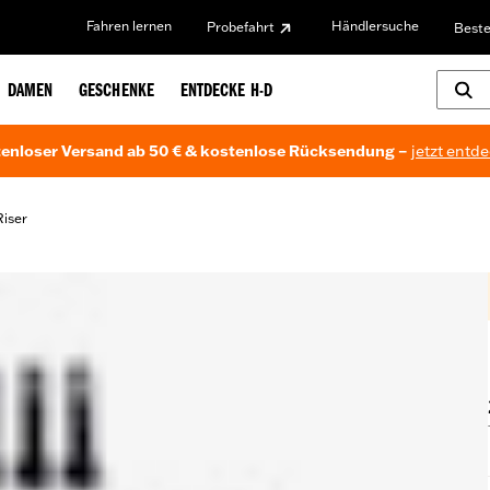
Fahren lernen
Händlersuche
Probefahrt
Beste
DAMEN
GESCHENKE
ENTDECKE H-D
enloser Versand ab 50 € & kostenlose Rücksendung –
jetzt entd
Riser