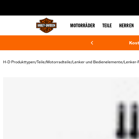
web accessibility
MOTORRÄDER
TEILE
HERREN
Kost
H-D Produkttypen
Teile
Motorradteile
Lenker und Bedienelemente
Lenker-
/
/
/
/