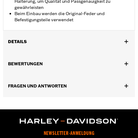
Halterung, um Qualität und Passgenauigkeit zu
gewährleisten
Beim Einbau werden die Original-Feder und
Befestigungsteile verwendet
DETAILS
Geeignet für Touring Modelle ab ’07 (außer FLHTCUL, FLHTKL,
FLHT und FLTRXRRSE ab ’25).
BEWERTUNGEN
Installationsanleitung
FRAGEN UND ANTWORTEN
NEWSLETTER-ANMELDUNG