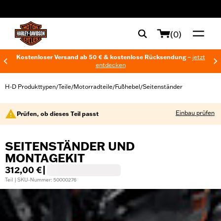
web accessibility
(0)
Kostenloser Versand ab 50 € & kostenlose Rücksendung –
jetzt
entdecken
H-D Produkttypen
Teile
Motorradteile
Fußhebel
Seitenständer
/
/
/
/
Einbau prüfen
Prüfen, ob dieses Teil passt
SEITENSTÄNDER UND
MONTAGEKIT
312,00 €
|
Teil | SKU-Nummer: 50000276