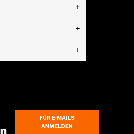
ühren.
ger vorgesehen. Die Verwendung von
ass die Plane reißt und Schäden an
FÜR E-MAILS
ANMELDEN
en