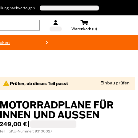
llung nachverfolgen
Warenkorb (0)
ecken
Harley-D
Einbau prüfen
Prüfen, ob dieses Teil passt
MOTORRADPLANE FÜR
INNEN UND AUSSEN
249,00 €
|
Teil | SKU-Nummer: 93100027