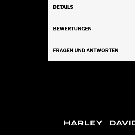
DETAILS
Für Trike Modelle.
Wasserabweisend:
BEWERTUNGEN
Ja
Empfohlene Verwendung:
drinnen/d
In Einheiten erhältlich:
Jeweils
Material:
FRAGEN UND ANTWORTEN
Strapazierfähiges UV-bestä
In der Box:
Nur Abdeckung
WARNUNG:
Die Verwendung während d
NOTIZEN:
H-D® Motorradplanen sind 
H-D® Motorradplanen währe
der Plane, dem Motorrad o