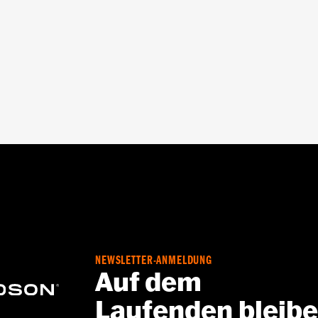
raußen
ndiges Polyester mit Rautenmuster
er Fahrt kann zu schweren oder tödlichen Verletzungen f
nicht für die Verwendung beim Transport auf einem Anhän
nd des Transports auf einem Anhänger kann dazu führen, d
der dem Seitenwagen verursacht werden.
NEWSLETTER-ANMELDUNG
Auf dem
Laufenden bleib