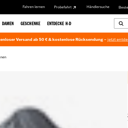
Fahren lernen
Händlersuche
Probefahrt
Beste
DAMEN
GESCHENKE
ENTDECKE H-D
enloser Versand ab 50 € & kostenlose Rücksendung –
jetzt entd
anen