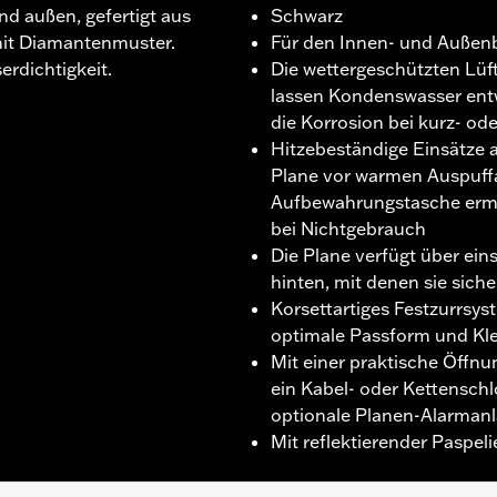
d außen, gefertigt aus
Schwarz
mit Diamantenmuster.
Für den Innen- und Außen
rdichtigkeit.
Die wettergeschützten Lüf
lassen Kondenswasser ent
die Korrosion bei kurz- ode
Hitzebeständige Einsätze a
Plane vor warmen Auspuffa
Aufbewahrungstasche ermö
bei Nichtgebrauch
Die Plane verfügt über ein
hinten, mit denen sie sich
Korsettartiges Festzurrsys
optimale Passform und Kle
Mit einer praktische Öffnu
ein Kabel- oder Kettenschl
optionale Planen-Alarman
Mit reflektierender Paspel