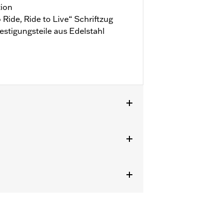
tion
 Ride, Ride to Live“ Schriftzug
stigungsteile aus Edelstahl
terdeckel. Nicht für CVO™ Modelle.