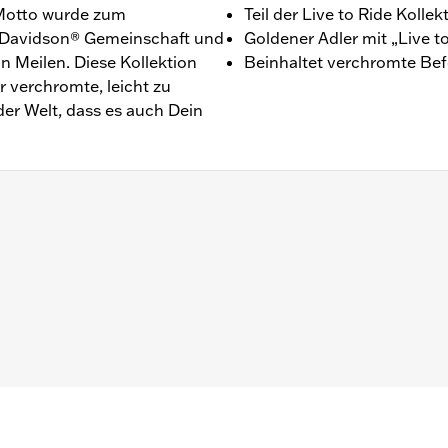
s Motto wurde zum
Teil der Live to Ride Kollek
y-Davidson® Gemeinschaft und
Goldener Adler mit „Live to
on Meilen. Diese Kollektion
Beinhaltet verchromte Befe
er verchromte, leicht zu
der Welt, dass es auch Dein
wie Touring und Trike Modelle ’14–’16 mit originalem Luftfil
rchromtem Edelstahl