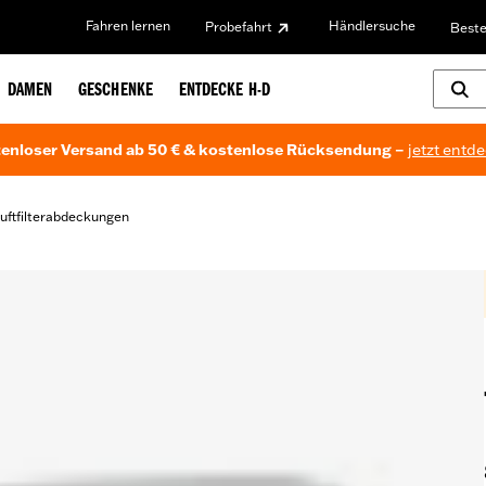
Fahren lernen
Händlersuche
Probefahrt
Beste
DAMEN
GESCHENKE
ENTDECKE H-D
enloser Versand ab 50 € & kostenlose Rücksendung –
jetzt entd
uftfilterabdeckungen