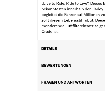
„Live to Ride, Ride to Live“. Diese
bekanntesten innerhalb der Harle
begleitet die Fahrer auf Millionen v
zollt diesem Lebensstil Tribut. Dies
montierende Luftfiltereinsatz zeigt 
Credo ist.
DETAILS
Für Softail ’16–’17 (außer FLSTFBS) so
Installationsanleitung
BEWERTUNGEN
Kollektion:
Live to Ride
In Einheiten erhältlich:
Jeweils
In der Box:
FRAGEN UND ANTWORTEN
Befestigungsteile aus ve