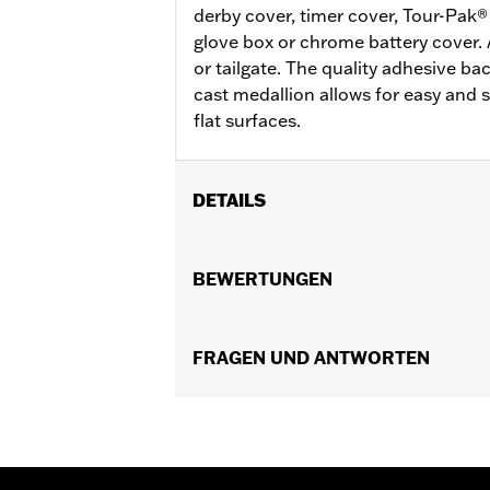
derby cover, timer cover, Tour-Pak®
glove box or chrome battery cover. 
or tailgate. The quality adhesive ba
cast medallion allows for easy and 
flat surfaces.
DETAILS
Ideal geeignet für Sissy Bar-Bügel u
Medaillons ermöglicht eine probleml
BEWERTUNGEN
Durchmesser:
3.0
In Einheiten erhältlich:
Jeweils
In der Box:
FRAGEN UND ANTWORTEN
Medaillon
GARANTIE:
2 year limited warranty –