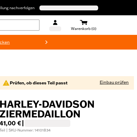
llung nachverfolgen
Warenkorb (0)
ecken
Harley-D
Einbau prüfen
Prüfen, ob dieses Teil passt
HARLEY-DAVIDSON
ZIERMEDAILLON
41,00 €
|
Teil | SKU-Nummer: 14101834