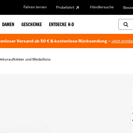
Fahren lernen
Händlersuche
Probefahrt
Beste
DAMEN
GESCHENKE
ENTDECKE H-D
enloser Versand ab 50 € & kostenlose Rücksendung –
jetzt entd
ekoraufkleber und Medaillons