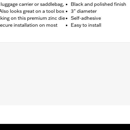
 luggage carrier or saddlebag,
Black and polished finish
Also looks great on a tool box
3" diameter
cking on this premium zinc die
Self-adhesive
secure installation on most
Easy to install
nd Batterieabdeckungen. Die selbstklebende Rückseite die
ose Befestigung auf den meisten ebenen Oberflächen.
 Go to
www.h-d.com/warranty
for full details