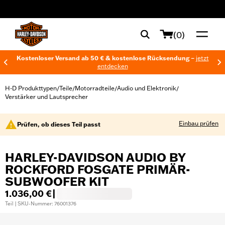
web accessibility
(0)
Kostenloser Versand ab 50 € & kostenlose Rücksendung –
jetzt
entdecken
H-D Produkttypen
Teile
Motorradteile
Audio und Elektronik
/
/
/
/
Verstärker und Lautsprecher
Einbau prüfen
Prüfen, ob dieses Teil passt
HARLEY-DAVIDSON AUDIO BY
ROCKFORD FOSGATE PRIMÄR-
SUBWOOFER KIT
1.036,00 €
|
Teil | SKU-Nummer: 76001376