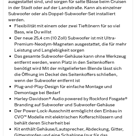
ausgestattet sind, und sorgen für satte Bässe beim Cruisen
in der Stadt oder auf der Landstraße. Kann als einzelner
Subwoofer oder als Doppel-Subwoofer-Set installiert
werden.
Flexibilität mit einem oder zwei Tieftönern für so viel
Bass, wie Du willst
Der neue 25,4 cm (10 Zoll) Subwoofer ist mit Ultra-
Premium-Neodym-Magneten ausgestattet, die für mehr
Leistung und Langlebigkeit sorgen
Das gesamte Subwoofer-Gehäuse kann ohne Werkzeug
entfernt werden, wenn Platz in den Seitenkoffern
benötigt wird Mit der mitgelieferten Blende lässt sich
die Öffnung im Deckel des Seitenkoffers schließen,
wenn der Subwoofer entfernt ist
Plug-and-Play-Design für einfache Montage und
Demontage bei Bedarf
Harley-Davidson® Audio powered by Rockford Fosgate®
Branding auf Subwoofer und Subwoofer-Gehäuse
Der Power-Lock-Ausschnitt ermöglicht den Einbau in
CVO™ Modelle mit elektrischen Kofferschlössern und
behält deren Sicherheit bei
Kit enthält Gehäuse/Lautsprecher, Abdeckung, Gitter,
Gitterstopfen und eine Schablone (nur für das