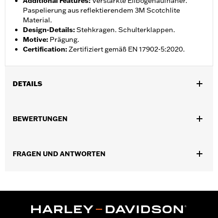
Additional Features
:
Verstärkte Ellbogenaufnäher.
Paspelierung aus reflektierendem 3M Scotchlite
Material.
Design-Details
:
Stehkragen. Schulterklappen.
Motive
:
Prägung.
Certification
:
Zertifiziert gemäß EN 17902-5:2020.
DETAILS
Geschlecht:
Damen
BEWERTUNGEN
Kollektion:
H-D Flex Layering System
,
,
Funktionsmerkmale:
BelÃ¼ftet
Action BackÂ â€“ Basic
Zwei-
,
,
,
Wege-FrontreiÃŸverschluss
Taschen
ReiÃŸverschlusstaschen
FRAGEN UND ANTWORTEN
Reflektierend
GARANTIE:
3 Jahre beschränkte Garantie – Alle Details dazu auf
www.h-d.com/warranty
Jacket Style:
Moto
Herkunft:
Importiert