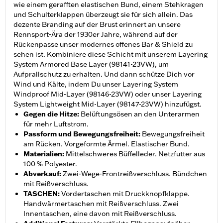
wie einem gerafften elastischen Bund, einem Stehkragen
und Schulterklappen überzeugt sie für sich allein. Das
dezente Branding auf der Brust erinnert an unsere
Rennsport-Ära der 1930er Jahre, während auf der
Rückenpasse unser modernes offenes Bar & Shield zu
sehen ist. Kombiniere diese Schicht mit unserem Layering
System Armored Base Layer (98141-23VW), um
Aufprallschutz zu erhalten. Und dann schütze Dich vor
Wind und Kälte, indem Du unser Layering System
Windproof Mid-Layer (98146-23VW) oder unser Layering
System Lightweight Mid-Layer (98147-23VW) hinzufügst.
Gegen die Hitze
:
Belüftungsösen an den Unterarmen
für mehr Luftstrom.
Passform und Bewegungsfreiheit
:
Bewegungsfreiheit
am Rücken. Vorgeformte Ärmel. Elastischer Bund.
Materialien
:
Mittelschweres Büffelleder. Netzfutter aus
100 % Polyester.
Abverkauf
:
Zwei-Wege-Frontreißverschluss. Bündchen
mit Reißverschluss.
TASCHEN
:
Vordertaschen mit Druckknopfklappe.
Handwärmertaschen mit Reißverschluss. Zwei
Innentaschen, eine davon mit Reißverschluss.