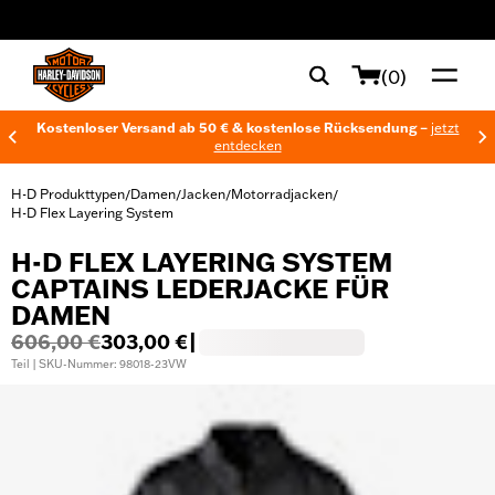
web accessibility
(0)
Kostenloser Versand ab 50 € & kostenlose Rücksendung –
jetzt
entdecken
H-D Produkttypen
Damen
Jacken
Motorradjacken
/
/
/
/
H-D Flex Layering System
H-D FLEX LAYERING SYSTEM
CAPTAINS LEDERJACKE FÜR
DAMEN
606,00 €
303,00 €
|
Teil | SKU-Nummer: 98018-23VW