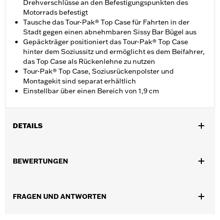
Drehverschlüsse an den Befestigungspunkten des
Motorrads befestigt
Tausche das Tour-Pak® Top Case für Fahrten in der
Stadt gegen einen abnehmbaren Sissy Bar Bügel aus
Gepäckträger positioniert das Tour-Pak® Top Case
hinter dem Soziussitz und ermöglicht es dem Beifahrer,
das Top Case als Rückenlehne zu nutzen
Tour-Pak® Top Case, Soziusrückenpolster und
Montagekit sind separat erhältlich
Einstellbar über einen Bereich von 1,9 cm
DETAILS
Für Road King®, FLHT, FLHX und FLTR Modelle ’97–’08 mit dem
erforderlichen Montagekit. FLTR und FLHX Modelle erfordern
BEWERTUNGEN
Antennenverlegungs-Kit P/N 76326-00A. Nicht in Verbindung
mit Layback Nummernschild-Montagekit P/N 53385-00.
Bestimmte EU-Kennzeichen können nicht zusammen mit dem
FRAGEN UND ANTWORTEN
Tour-Pak® Gepäckträger verwendet werden. Modelle mit
Zierleiste an der Heckfenderspitze können mit dem
Nummernschildverlegungs-Kit P/N 60095-00A angepasst