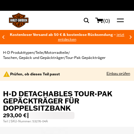
web accessibility
(0)
Kostenloser Versand ab 50 € & kostenlose Rücksendung –
jetzt
entdecken
H-D Produkttypen
Teile
Motorradteile
/
/
/
Taschen, Gepäck und Gepäckträger
Tour-Pak Gepäckträger
/
Einbau prüfen
Prüfen, ob dieses Teil passt
H-D DETACHABLES TOUR-PAK
GEPÄCKTRÄGER FÜR
DOPPELSITZBANK
293,00 €
|
Teil | SKU-Nummer: 53276-04A