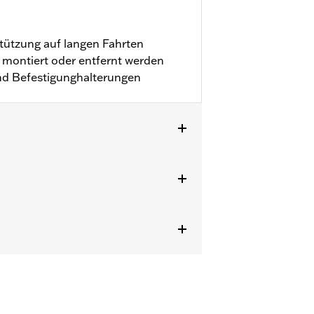
tützung auf langen Fahrten
montiert oder entfernt werden
und Befestigunghalterungen
delle ab '09 mit fest montiertem
kits. FLTRXSTSE Modelle erfordern
 den separaten Kauf von Teilenummer
eparaten Kauf von Teilenummer
 Ausgleichsbehälter P/N 54000193,