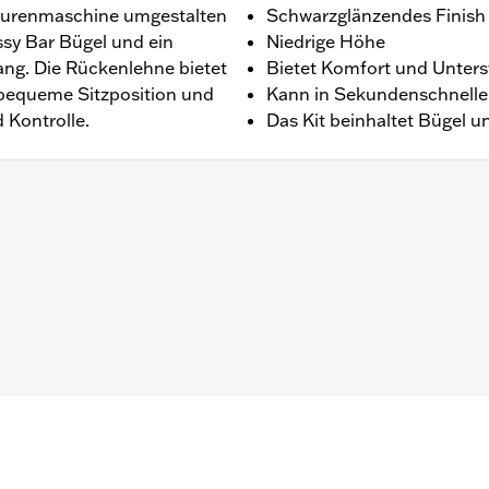
ourenmaschine umgestalten
Schwarzglänzendes Finish
sy Bar Bügel und ein
Niedrige Höhe
ang. Die Rückenlehne bietet
Bietet Komfort und Unters
bequeme Sitzposition und
Kann in Sekundenschnelle 
 Kontrolle.
Das Kit beinhaltet Bügel 
TRXRRSE ab ’25) mit erforderlichen Montagekits. Touring Mo
f des entsprechenden H-D® Detachables™ Tour-Pak® Umbau
ür die Umrüstung P/N 54000383. FLTRXSTSE ’24 erfordert
. FLTRXSTSE ab ’25 und FLHXSTSE ab ’26 erfordern den s
Nicht geeignet in Verbindung mit Federbeinen mit externem
ter und Befestigungsteile