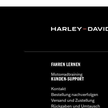
Höhe:
9.5 Inches
In Einheiten erhältlich:
Jeweils
Maßeinheit Materialhöhe:
Zoll
Material:
Stahl
In der Box:
Bügel und Montagehalte
FAHREN LERNEN
Motorradtraining
KUNDEN-SUPPORT
Kontakt
Bestellung nachverfolgen
Versand und Zustellung
Rückgaben und Umtausch