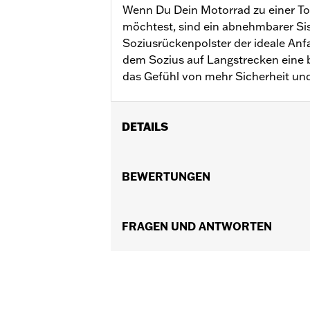
Wenn Du Dein Motorrad zu einer T
möchtest, sind ein abnehmbarer Sis
Soziusrückenpolster der ideale Anf
dem Sozius auf Langstrecken eine 
das Gefühl von mehr Sicherheit und
DETAILS
Für Touring Modelle ab ’09 (außer FL
Tour-Pak® Koffer erfordern den Kau
BEWERTUNGEN
die abnehmbaren Befestigungsteile f
54000383A Kit für Befestigungsteile
54000337 Kit für Befestigungsteile. 
FRAGEN UND ANTWORTEN
54000350, und 54000351.
Installationsanleitung
Befestigungsart:
Abnehmbar
Form:
Rundrohrbügel
Separat erhältlich:
Rückenlehnenpols