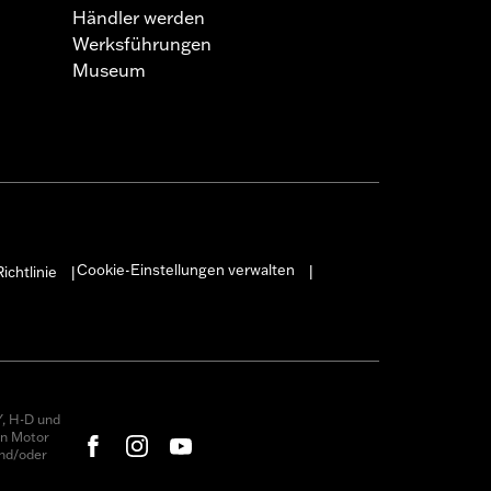
Händler werden
Werksführungen
Museum
Cookie-Einstellungen verwalten
ichtlinie
|
|
, H-D und
on Motor
nd/oder