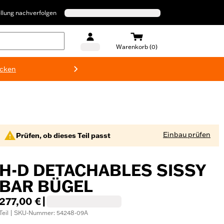
llung nachverfolgen
Warenkorb (0)
ecken
Harley-D
Einbau prüfen
Prüfen, ob dieses Teil passt
H-D DETACHABLES SISSY
BAR BÜGEL
277,00 €
|
Teil | SKU-Nummer: 54248-09A