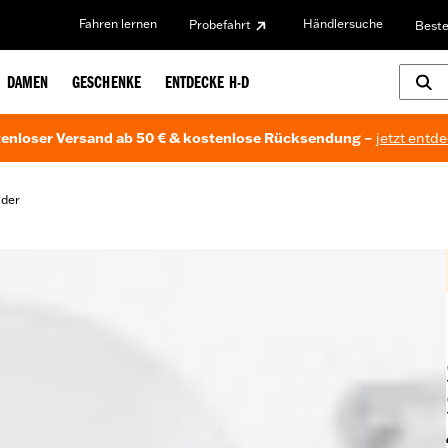
Fahren lernen
Händlersuche
Probefahrt
Beste
DAMEN
GESCHENKE
ENTDECKE H-D
enloser Versand ab 50 € & kostenlose Rücksendung –
jetzt entd
lder