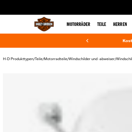
web accessibility
MOTORRÄDER
TEILE
HERREN
Kost
H-D Produkttypen
Teile
Motorradteile
Windschilder und -abweiser
Windschi
/
/
/
/