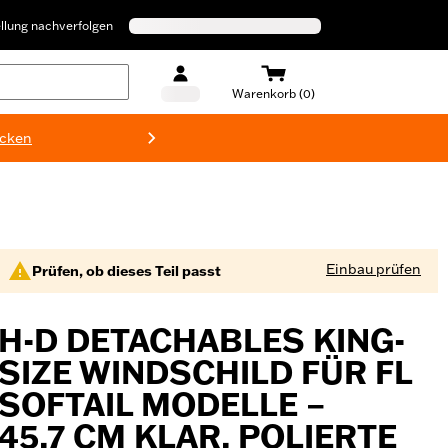
llung nachverfolgen
Warenkorb (0)
ecken
Harley-D
Einbau prüfen
Prüfen, ob dieses Teil passt
H-D DETACHABLES KING-
SIZE WINDSCHILD FÜR FL
SOFTAIL MODELLE –
45,7 CM KLAR, POLIERTE