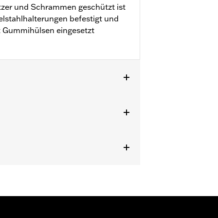
atzer und Schrammen geschützt ist
elstahlhalterungen befestigt und
it Gummihülsen eingesetzt
fern. FLS, FLSS, FLST, FLSTF,
 mit Custom-Zusatzscheinwerfer-Kit