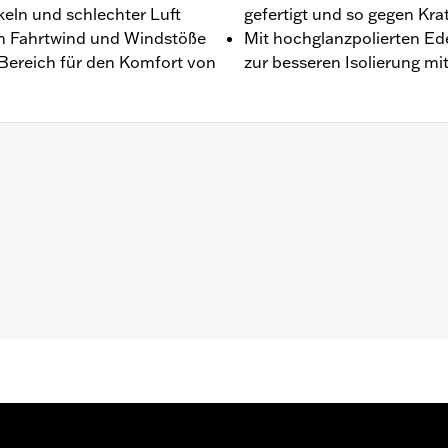
eln und schlechter Luft
gefertigt und so gegen Kr
den Fahrtwind und Windstöße
Mit hochglanzpolierten Ed
 Bereich für den Komfort von
zur besseren Isolierung m
FLSTFB und FLSTFBS Modelle ’00–’17 mit Zusatzscheinwer
erfordern Montagekit P/N 91800025. Nicht in Verbindung
bonat
it allen Befestigungsteilen
 über dem Scheinwerfer:
Zoll
4
childes:
Zoll