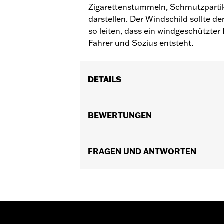
Zigarettenstummeln, Schmutzpartik
darstellen. Der Windschild sollte 
so leiten, dass ein windgeschützter
Fahrer und Sozius entsteht.
DETAILS
Für FLS, FLSS, FLST, FLSTC, FLSTF, 
FLSTFB und FLSTFBS Modelle ’00–’17 
BEWERTUNGEN
P/N 68000051.
In Einheiten erhältlich:
Jeweils
Material:
FRAGEN UND ANTWORTEN
Hartbeschichtetes Polycar
Breite:
23.1 Inches
In der Box:
Vollständiger Windschild m
Maßeinheit Materialbreite:
Zoll
Maßeinheit Höhe des Windschildes
Gesamthöhe des Windschildes:
23.
Maßeinheit Gesamthöhe des Winds