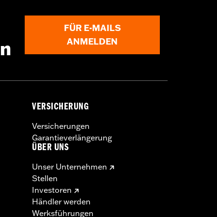
FÜR E-MAILS
ANMELDEN
en
VERSICHERUNG
Versicherungen
Garantieverlängerung
s Kupplungs- und/oder Gaszuges
ÜBER UNS
eregelt. Informiere Dich in Bezug auf
 erfüllt.
Unser Unternehmen
Stellen
Investoren
Händler werden
Werksführungen