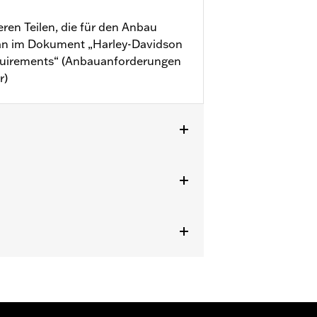
ren Teilen, die für den Anbau
 man im Dokument „Harley-Davidson
equirements“ (Anbauanforderungen
r)
ited™ (außer FLHTK ’10–’13) und Trike
teile. FLHX Modelle ’09–’13 und
stopfen. Nicht kompatibel mit
m Gummi als Zubehör.