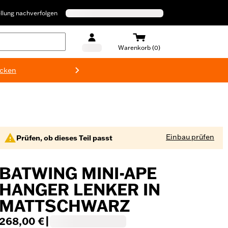
llung nachverfolgen
Warenkorb (0)
ecken
Harley-D
Einbau prüfen
Prüfen, ob dieses Teil passt
BATWING MINI-APE
HANGER LENKER IN
MATTSCHWARZ
268,00 €
|