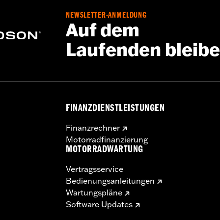
NEWSLETTER-ANMELDUNG
baukomponenten
Auf dem
oll
Laufenden bleib
FINANZDIENSTLEISTUNGEN
Finanzrechner
deren:
Zoll
Motorradfinanzierung
 und Riser kann bei bestimmten Modellen eine Änderung de
MOTORRADWARTUNG
fordern. In vielen Ländern ist die Lenkerhöhe gesetzlich g
cherzustellen, dass Dein Motorrad die geltenden Vorschriften
Vertragsservice
Bedienungsanleitungen
Wartungspläne
Software Updates