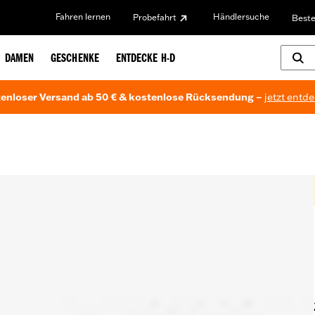
Fahren lernen
Händlersuche
Probefahrt
Beste
DAMEN
GESCHENKE
ENTDECKE H-D
enloser Versand ab 50 € & kostenlose Rücksendung –
jetzt entd