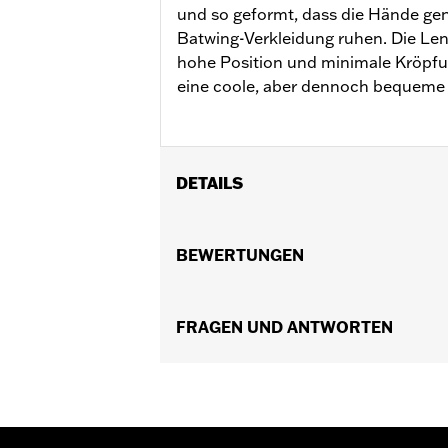
und so geformt, dass die Hände gen
Batwing-Verkleidung ruhen. Die Len
hohe Position und minimale Kröpfu
eine coole, aber dennoch bequeme 
DETAILS
Geeignet für ABS-fähige Electra Glide
Modelle ’09–’23 (außer FLRT). Nicht f
BEWERTUNGEN
Modelle mit Verkleidungsspiegeln erf
serienmäßig beheizten Lenkergriffen
Installationsanleitung
FRAGEN UND ANTWORTEN
Harley-Davidson Handlebar Install
Basisbreite:
16.0
Maßeinheit Basisbreite:
Zoll
Riffelung Mitte-zu-Mitte:
3.5
Maßeinheit Riffelung Mitte-zu-Mitt