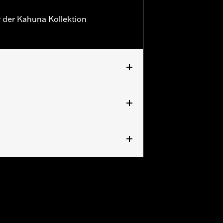
 der Kahuna Kollektion
RXRRSE ab ’25) sowie Trike Modelle.