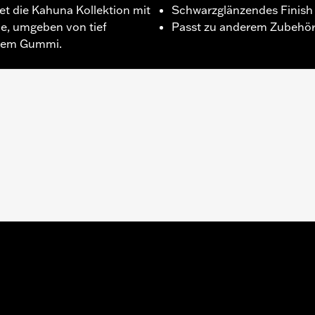
tet die Kahuna Kollektion mit
Schwarzglänzendes Finish
e, umgeben von tief
Passt zu anderem Zubehör
estem Gummi.
oftail von ’86 bis’17 und Touring Modelle ab ’80 (außer FLT
allationsanleitung