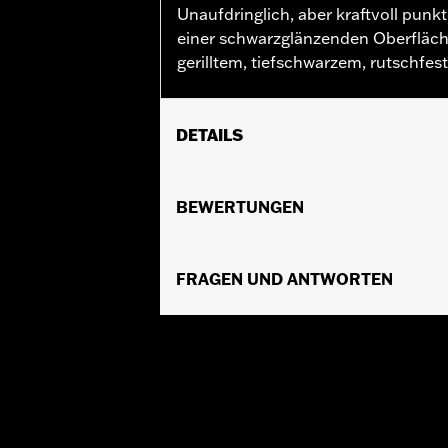
Unaufdringlich, aber kraftvoll punk
einer schwarzglänzenden Oberfläch
gerilltem, tiefschwarzem, rutschf
DETAILS
Geeignet für FLD von ’12 bis ’16, FL S
Installationsanleitung
BEWERTUNGEN
Kollektion:
Kahuna
In Einheiten erhältlich:
Jeweils
In der Box:
FRAGEN UND ANTWORTEN
Bremspedalbelag und Inst