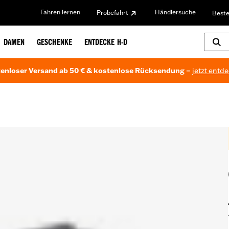
Fahren lernen
Händlersuche
Probefahrt
Beste
DAMEN
GESCHENKE
ENTDECKE H-D
enloser Versand ab 50 € & kostenlose Rücksendung –
jetzt entd