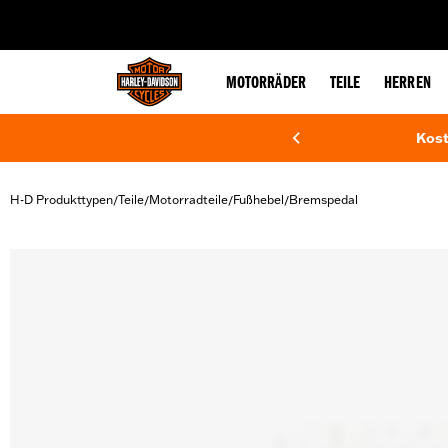
web accessibility
MOTORRÄDER
TEILE
HERREN
Kost
H-D Produkttypen
Teile
Motorradteile
Fußhebel
Bremspedal
/
/
/
/