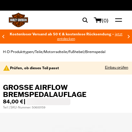
web accessibility
(0)
Kostenloser Versand ab 50 € & kostenlose Rücksendung –
jetzt
entdecken
H-D Produkttypen
Teile
Motorradteile
Fußhebel
Bremspedal
/
/
/
/
Einbau prüfen
Prüfen, ob dieses Teil passt
GROSSE AIRFLOW B
REMSPEDALAUFLAGE
84,00 €
|
Teil | SKU-Nummer: 50600159