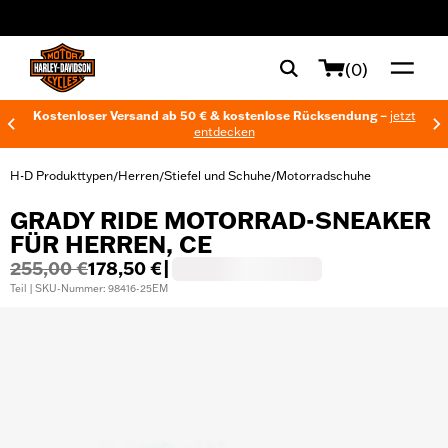
web accessibility
(0)
Kostenloser Versand ab 50 € & kostenlose Rücksendung –
jetzt
entdecken
H-D Produkttypen
Herren
Stiefel und Schuhe
Motorradschuhe
/
/
/
GRADY RIDE MOTORRAD-SNEAKER
FÜR HERREN, CE
255,00 €
178,50 €
|
Teil | SKU-Nummer: 98416-25EM