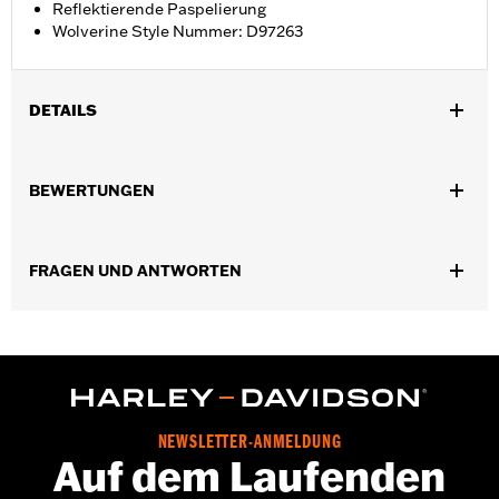
Reflektierende Paspelierung
Wolverine Style Nummer: D97263
DETAILS
Geschlecht:
Herren
BEWERTUNGEN
GARANTIE:
Wolverine Worldwide Herstellergarantie – Alle
Details dazu auf
www.h-d.com/warranty
Herkunft:
Importiert
FRAGEN UND ANTWORTEN
Dimension Description:
SCHAFTHÖHE: 13,3 cm /
ABSATZHÖHE: 2,5 cm
NEWSLETTER-ANMELDUNG
Auf dem Laufenden