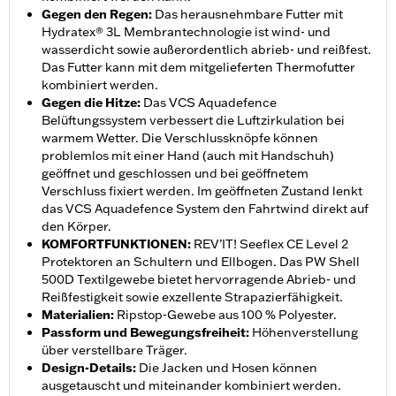
Gegen den Regen
:
Das herausnehmbare Futter mit
Hydratex® 3L Membrantechnologie ist wind- und
wasserdicht sowie außerordentlich abrieb- und reißfest.
Das Futter kann mit dem mitgelieferten Thermofutter
kombiniert werden.
Gegen die Hitze
:
Das VCS Aquadefence
Belüftungssystem verbessert die Luftzirkulation bei
warmem Wetter. Die Verschlussknöpfe können
problemlos mit einer Hand (auch mit Handschuh)
geöffnet und geschlossen und bei geöffnetem
Verschluss fixiert werden. Im geöffneten Zustand lenkt
das VCS Aquadefence System den Fahrtwind direkt auf
den Körper.
KOMFORTFUNKTIONEN
:
REV’IT! Seeflex CE Level 2
Protektoren an Schultern und Ellbogen. Das PW Shell
500D Textilgewebe bietet hervorragende Abrieb- und
Reißfestigkeit sowie exzellente Strapazierfähigkeit.
Materialien
:
Ripstop-Gewebe aus 100 % Polyester.
Passform und Bewegungsfreiheit
:
Höhenverstellung
über verstellbare Träger.
Design-Details
:
Die Jacken und Hosen können
ausgetauscht und miteinander kombiniert werden.