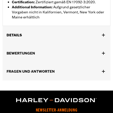
Certification
:
Zertifiziert gemäß EN 17092-3:2020.
Additional Information
:
Aufgrund gesetzlicher
Vorgaben nicht in Kalifornien, Vermont, New York oder
Maine erhältlich
DETAILS
,
,
Funktionsmerkmale:
Wasserdicht
Taschen
,
,
,
BEWERTUNGEN
FrontreiÃŸverschluss
BelÃ¼ftet
Herausnehmbares Futter
,
Wasserdicht
Winddicht
Geschlecht:
Herren
FRAGEN UND ANTWORTEN
Wasserdicht:
Ja
GARANTIE:
3 Jahre beschränkte Garantie – Alle Details dazu auf
www.h-d.com/warranty
,
,
Shop To Be:
Cool
Dry
Warm
Material:
Textile
Herkunft:
Importiert.
NEWSLETTER-ANMELDUNG