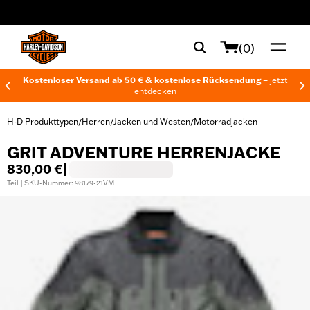
web accessibility
(0)
Kostenloser Versand ab 50 € & kostenlose Rücksendung –
jetzt
entdecken
H-D Produkttypen
Herren
Jacken und Westen
Motorradjacken
/
/
/
GRIT ADVENTURE HERRENJACKE
830,00 €
|
Teil | SKU-Nummer: 98179-21VM