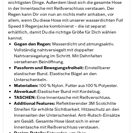
wichtigsten Dinge. Außerdem lässt sich die gesamte Hose
in der Innentasche mit Reißverschluss verstauen. Der
Regen kann Dir von nun an nichts mehr anhaben, vor
allem, wenn Du diese Hose mit unserer wasserdichten Full
Speed II Regenjacke kombinierst – die ist separat
erhältlich, damit Du die richtige Größe für Dich wählen
kannst.
Gegen den Regen
:
Wasserdicht und atmungsaktiv.
Vollständig nahtversiegelt mit doppelter
Nahtversiegelung im Schritt. Mit Dehnfalten
versehenen Beinöffnung.
Passform und Bewegungsfreiheit
:
Einstellbarer
elastischer Bund. Elastische Bügel an den
Unterschenkeln.
Materialien
:
100 % Nylon. Futter aus 100 % Polyester.
Abverkauf
:
Elastischer Bund mit Kordelzug.
TASCHEN
:
Eine Innentasche mit Reißverschluss.
Additional Features
:
Reflektierender 3M Scotchlite
Streifen für erhöhte Sichtbarkeit. Hitzeschutz an den
Innenseiten der Unterschenkel. Anti-Rutsch-Einsätze
am Gesäß. Gesamte Hose lässt sich in einer
Innentasche mit Reißverschluss verstauen.