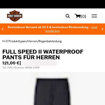
web accessibility
(0)
Kostenloser Versand ab 50 € & kostenlose Rücksendung –
jetzt
entdecken
H-D Produkttypen
Herren
Regenbekleidung
/
/
FULL SPEED II WATERPROOF
PANTS FÜR HERREN
121,00 €
|
Teil | SKU-Nummer: 98106-23VM