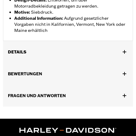
Design-Details
:
Entworfen, um über
Motorradbekleidung getragen zu werden.
Motive
:
Siebdruck.
Additional Information
:
Aufgrund gesetzlicher
Vorgaben nicht in Kalifornien, Vermont, New York oder
Maine erhältlich
DETAILS
Geschlecht:
Herren
,
,
BEWERTUNGEN
Funktionsmerkmale:
Wasserdicht
Atmungsaktiv
Versiegelte
,
,
,
NÃ¤hte
Einstellbare Taille
ReiÃŸverschluss innen
,
Reflektierend
ReiÃŸverschlusstaschen
FRAGEN UND ANTWORTEN
Wasserdicht:
Ja
Pant Style:
Traditional
Shop To Be:
Dry
Material:
Nylon