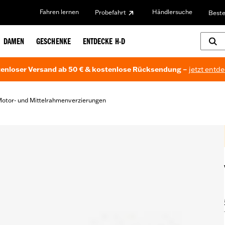
Fahren lernen
Händlersuche
Probefahrt
Beste
DAMEN
GESCHENKE
ENTDECKE H-D
enloser Versand ab 50 € & kostenlose Rücksendung –
jetzt entd
otor- und Mittelrahmenverzierungen