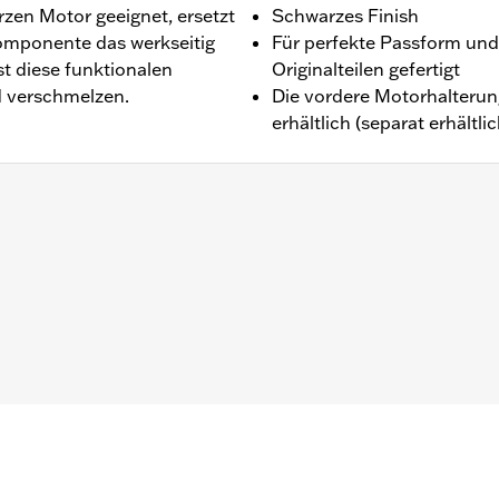
rzen Motor geeignet, ersetzt
Schwarzes Finish
omponente das werkseitig
Für perfekte Passform und
st diese funktionalen
Originalteilen gefertigt
d verschmelzen.
Die vordere Motorhalterun
erhältlich (separat erhältlic
(außer FLTRXRRSE ab ’25).
erung
,,,,,,,,,,,,,,,,,,