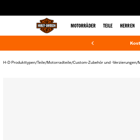
web accessibility
MOTORRÄDER
TEILE
HERREN
Kost
H-D Produkttypen
Teile
Motorradteile
Custom-Zubehör und -Verzierungen
M
/
/
/
/