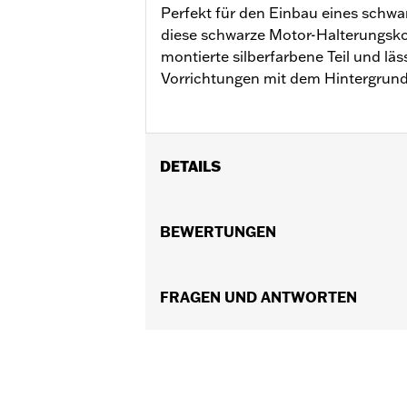
Perfekt für den Einbau eines schwa
diese schwarze Motor-Halterungsk
montierte silberfarbene Teil und läs
Vorrichtungen mit dem Hintergrun
DETAILS
Geeignet für Touring Modelle ab ’09 
In Einheiten erhältlich:
BEWERTUNGEN
Jeweils
In der Box:
Nur Strebe für Motorhalt
GARANTIE:
,,,,,,,,,,,,,,,,,,,,,,,,,,,,,,,,,,,,,,,,,,,,,,,,,
FRAGEN UND ANTWORTEN