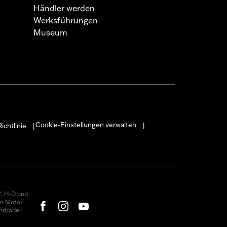
Händler werden
Werksführungen
Museum
Cookie-Einstellungen verwalten
ichtlinie
|
|
, H-D und
on Motor
nd/oder