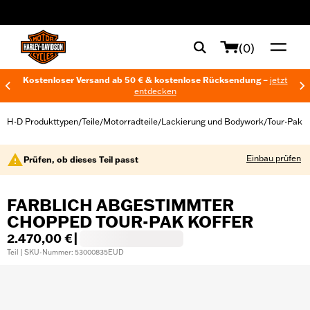
web accessibility
(0)
Kostenloser Versand ab 50 € & kostenlose Rücksendung –
jetzt
entdecken
H-D Produkttypen
Teile
Motorradteile
Lackierung und Bodywork
Tour-Pak
/
/
/
/
Einbau prüfen
Prüfen, ob dieses Teil passt
FARBLICH ABGESTIMMTER
CHOPPED TOUR-PAK KOFFER
2.470,00 €
|
Teil | SKU-Nummer: 53000835EUD