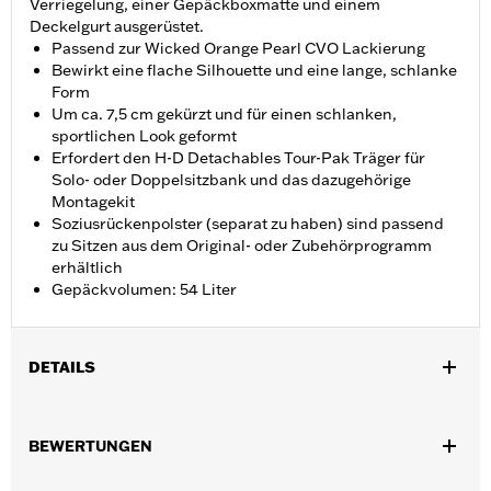
Verriegelung, einer Gepäckboxmatte und einem
Deckelgurt ausgerüstet.
Passend zur Wicked Orange Pearl CVO Lackierung
Bewirkt eine flache Silhouette und eine lange, schlanke
Form
Um ca. 7,5 cm gekürzt und für einen schlanken,
sportlichen Look geformt
Erfordert den H-D Detachables Tour-Pak Träger für
Solo- oder Doppelsitzbank und das dazugehörige
Montagekit
Soziusrückenpolster (separat zu haben) sind passend
zu Sitzen aus dem Original- oder Zubehörprogramm
erhältlich
Gepäckvolumen: 54 Liter
DETAILS
Geeignet für Road King®, Road Glide®, Street Glide®, Electra
Glide® Standard und ausgewählte CVO™ Modelle ab ’14 (außer
BEWERTUNGEN
FLTRXRRSE ab ’25). Erfordert für alle Modelle den H-D®
Detachables™ Doppelsitzbank- oder Solo Tour-Pak® Träger und