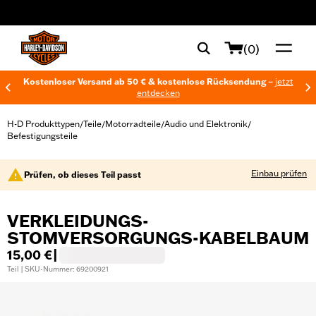
web accessibility
(0)
Kostenloser Versand ab 50 € & kostenlose Rücksendung –
jetzt
entdecken
H-D Produkttypen
Teile
Motorradteile
Audio und Elektronik
/
/
/
/
Befestigungsteile
Einbau prüfen
Prüfen, ob dieses Teil passt
VERKLEIDUNGS-
STOMVERSORGUNGS-KABELBAUM
15,00 €
|
Teil | SKU-Nummer: 69200921